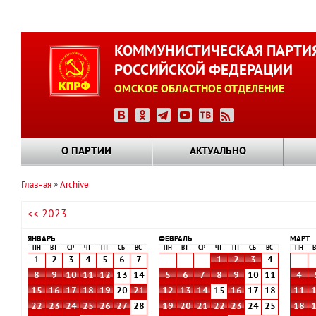
Перейти
к
КОММУНИСТИЧЕСКАЯ ПАРТИ
основному
РОССИЙСКОЙ ФЕДЕРАЦИИ
содержанию
ОМСКОЕ ОБЛАСТНОЕ ОТДЕЛЕНИЕ
О ПАРТИИ
АКТУАЛЬНО
Главная
Archive
Строка
<< 2023
навигации
ЯНВАРЬ
ФЕВРАЛЬ
МАРТ
ПН
ВТ
СР
ЧТ
ПТ
СБ
ВС
ПН
ВТ
СР
ЧТ
ПТ
СБ
ВС
ПН
В
1
2
3
4
5
6
7
1
2
3
4
8
9
10
11
12
13
14
5
6
7
8
9
10
11
4
15
16
17
18
19
20
21
12
13
14
15
16
17
18
11
22
23
24
25
26
27
28
19
20
21
22
23
24
25
18