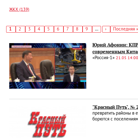
ЖКХ (139)
Текущая
1
Страница
2
Страница
3
Страница
4
Страница
5
Страница
6
Страница
7
Страница
8
Страница
9
…
Следующая
›
Последняя
Последняя 
страница
страница
страница
Нумерация
страниц
Юрий Афонин: КПРФ
современным Кит
«Россия-1»
21.05 14:0
"Красный Путь", № 
превратить районы в 
борются с поселениям