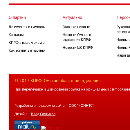
О партии
Актуально
Персо
Документы и символы
Главные новости
Руковод
региона
Контакты
Новости Омского
отделения КПРФ
Члены 
КПРФ в вашем округе
Новости ЦК КПРФ
Члены 
Как вступить в партию
Наши д
© 2017 КПРФ. Омское областное отделение.
При перепечатке и цитировании ссылка на официальный сайт обязате
Разработка и поддержка сайта —
ООО "КОИНТС"
.
Дизайн —
Влад Салтыков
.