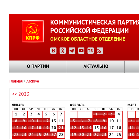
Перейти
к
КОММУНИСТИЧЕСКАЯ ПАРТИ
основному
РОССИЙСКОЙ ФЕДЕРАЦИИ
содержанию
ОМСКОЕ ОБЛАСТНОЕ ОТДЕЛЕНИЕ
О ПАРТИИ
АКТУАЛЬНО
Главная
Archive
Строка
<< 2023
навигации
ЯНВАРЬ
ФЕВРАЛЬ
МАРТ
ПН
ВТ
СР
ЧТ
ПТ
СБ
ВС
ПН
ВТ
СР
ЧТ
ПТ
СБ
ВС
ПН
В
1
2
3
4
5
6
7
1
2
3
4
8
9
10
11
12
13
14
5
6
7
8
9
10
11
4
15
16
17
18
19
20
21
12
13
14
15
16
17
18
11
22
23
24
25
26
27
28
19
20
21
22
23
24
25
18