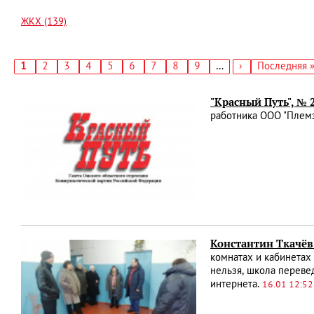
ЖКХ (139)
Текущая
1
Страница
2
Страница
3
Страница
4
Страница
5
Страница
6
Страница
7
Страница
8
Страница
9
…
Следующая
›
Последняя
Последняя 
страница
страница
страница
Нумерация
страниц
"Красный Путь", №
работника ООО "Племз
Константин Ткачёв
комнатах и кабинетах 
нельзя, школа переве
интернета.
16.01 12:52