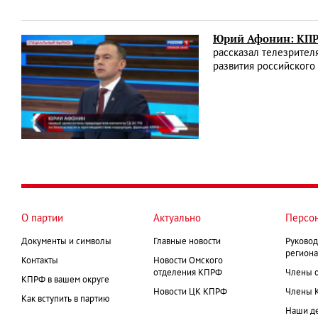
Юрий Афонин: КПРФ
рассказал телезрител
развития российского
О партии
Актуально
Персо
Документы и символы
Главные новости
Руковод
региона
Контакты
Новости Омского
отделения КПРФ
Члены 
КПРФ в вашем округе
Новости ЦК КПРФ
Члены 
Как вступить в партию
Наши д