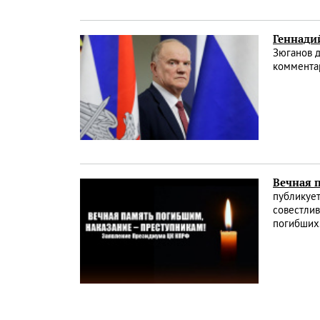
Геннадий
Зюганов д
коммента
Вечная 
публикует
совестлив
погибших