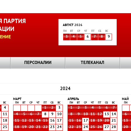
 ПАРТИЯ
АВГУСТ 2026
АЦИИ
ПН
ВТ
СР
ЧТ
ПТ
СБ
ВС
ЕНИЕ
3
4
5
6
7
8
9
ПЕРСОНАЛИИ
ТЕЛЕКАНАЛ
2024
МАРТ
АПРЕЛЬ
МАЙ
ВС
ПН
ВТ
СР
ЧТ
ПТ
СБ
ВС
ПН
ВТ
СР
ЧТ
ПТ
СБ
ВС
ПН
4
1
2
3
1
2
3
4
5
6
7
0
11
4
5
6
7
8
9
10
8
9
10
11
12
13
14
6
7
18
11
12
13
14
15
16
17
15
16
17
18
19
20
21
13
4
25
18
19
20
21
22
23
24
22
23
24
25
26
27
28
20