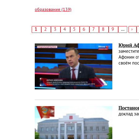
образование (139)
Текущая
1
Страница
2
Страница
3
Страница
4
Страница
5
Страница
6
Страница
7
Страница
8
Страница
9
…
Сл
›
страница
стр
Нумерация
страниц
Юрий Аф
заместите
Афонин от
своём пос
Постано
доклад за