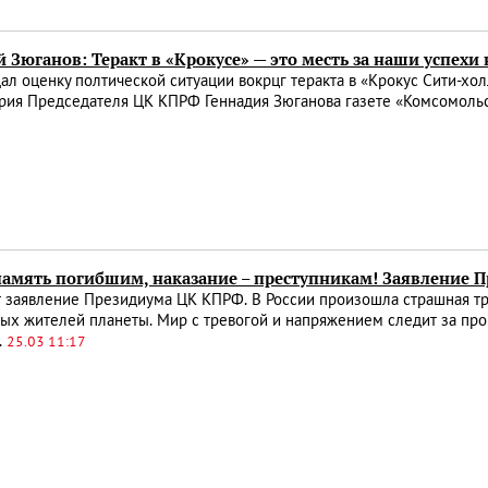
 Зюганов: Теракт в «Крокусе» — это месть за наши успехи
ал оценку полтической ситуации вокрцг теракта в «Крокус Сити-хо
рия Председателя ЦК КПРФ Геннадия Зюганова газете «Комсомольс
память погибшим, наказание – преступникам! Заявление
 заявление Президиума ЦК КПРФ. В России произошла страшная тра
ых жителей планеты. Мир с тревогой и напряжением следит за про
.
25.03 11:17