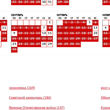
25
26
27
28
29
30
31
29
30
27
СЕНТЯБРЬ
ОКТЯБРЬ
НОЯБ
ВС
ПН
ВТ
СР
ЧТ
ПТ
СБ
ВС
ПН
ВТ
СР
ЧТ
ПТ
СБ
ВС
ПН
4
1
1
2
3
4
5
6
0
11
2
3
4
5
6
7
8
7
8
9
10
11
12
13
4
7
18
9
10
11
12
13
14
15
14
15
16
17
18
19
20
11
4
25
16
17
18
19
20
21
22
21
22
23
24
25
26
27
18
1
23
24
25
26
27
28
29
28
29
30
31
25
30
экономика (269)
рост 
Советский календарь (186)
Обком
Великая Отечественная война (147)
Красн