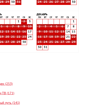
28
29
30
31
24
25
26
27
28
29
30
РЬ
ДЕКАБРЬ
ВТ
СР
ЧТ
ПТ
СБ
ВС
ПН
ВТ
СР
ЧТ
ПТ
СБ
ВС
1
2
3
1
5
6
7
8
9
10
2
3
4
5
6
7
8
12
13
14
15
16
17
9
10
11
12
13
14
15
19
20
21
22
23
24
16
17
18
19
20
21
22
26
27
28
29
30
23
24
25
26
27
28
29
30
31
цен (253)
-ТВ (171)
ый путь (141)