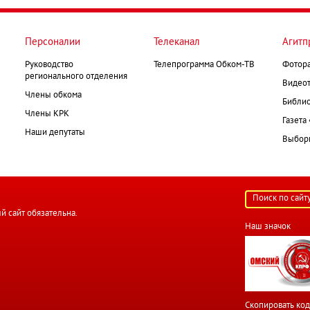
Персоналии
Телеканал
Агитп
Руководство
Телепрограмма Обком-ТВ
Фотор
регионального отделения
Видеот
Члены обкома
Библио
Члены КРК
Газета
Наши депутаты
Выборк
й сайт обязательна.
Наш значок
Скопировать код 