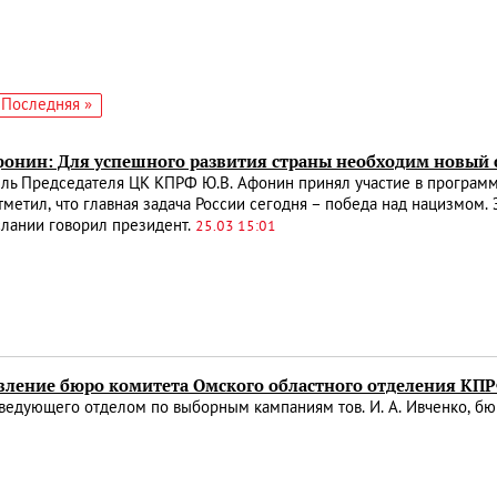
едующая
Последняя
Последняя »
аница
страница
онин: Для успешного развития страны необходим новый 
ль Председателя ЦК КПРФ Ю.В. Афонин принял участие в программ
метил, что главная задача России сегодня – победа над нацизмом. 
лании говорил президент.
25.03 15:01
вление бюро комитета Омского областного отделения КПРФ
ведующего отделом по выборным кампаниям тов. И. А. Ивченко, бю