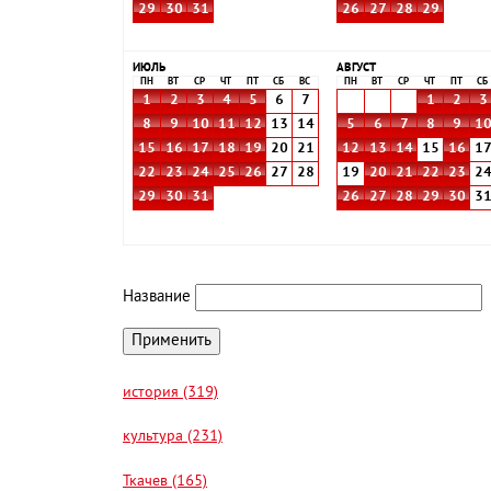
29
30
31
26
27
28
29
ИЮЛЬ
АВГУСТ
ПН
ВТ
СР
ЧТ
ПТ
СБ
ВС
ПН
ВТ
СР
ЧТ
ПТ
СБ
1
2
3
4
5
6
7
1
2
3
8
9
10
11
12
13
14
5
6
7
8
9
1
15
16
17
18
19
20
21
12
13
14
15
16
1
22
23
24
25
26
27
28
19
20
21
22
23
2
29
30
31
26
27
28
29
30
3
Название
история (319)
культура (231)
Ткачев (165)