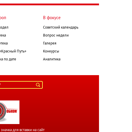
роп
В фокусе
аздел
Советский календарь
ека
Вопрос недели
тека
Галерея
 «Красный Путь»
Конкурсы
а по дате
Аналитика
значка для вставки на сайт