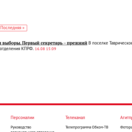
едующая
Последняя
Последняя »
аница
страница
и выборы. Первый секретарь – прежний
В поселке Таврическо
 отделения КПРФ.
16.08 15:09
Персоналии
Телеканал
Агитп
Руководство
Телепрограмма Обком-ТВ
Фотор