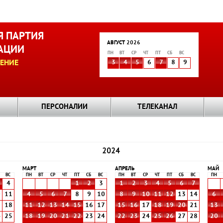
 ПАРТИЯ
АВГУСТ 2026
АЦИИ
ПН
ВТ
СР
ЧТ
ПТ
СБ
ВС
ЕНИЕ
3
4
5
6
7
8
9
ПЕРСОНАЛИИ
ТЕЛЕКАНАЛ
2024
МАРТ
АПРЕЛЬ
МАЙ
ВС
ПН
ВТ
СР
ЧТ
ПТ
СБ
ВС
ПН
ВТ
СР
ЧТ
ПТ
СБ
ВС
ПН
4
1
2
3
1
2
3
4
5
6
7
0
11
4
5
6
7
8
9
10
8
9
10
11
12
13
14
6
7
18
11
12
13
14
15
16
17
15
16
17
18
19
20
21
13
4
25
18
19
20
21
22
23
24
22
23
24
25
26
27
28
20