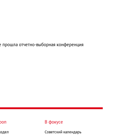
е прошла отчетно-выборная конференция
роп
В фокусе
аздел
Советский календарь