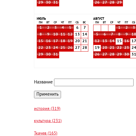
29
30
31
26
27
28
29
ИЮЛЬ
АВГУСТ
ПН
ВТ
СР
ЧТ
ПТ
СБ
ВС
ПН
ВТ
СР
ЧТ
ПТ
СБ
1
2
3
4
5
6
7
1
2
3
8
9
10
11
12
13
14
5
6
7
8
9
1
15
16
17
18
19
20
21
12
13
14
15
16
1
22
23
24
25
26
27
28
19
20
21
22
23
2
29
30
31
26
27
28
29
30
3
Название
история (319)
культура (231)
Ткачев (165)