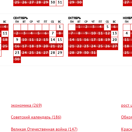
25
26
27
28
29
30
31
29
30
27
СЕНТЯБРЬ
ОКТЯБРЬ
НОЯБ
ВС
ПН
ВТ
СР
ЧТ
ПТ
СБ
ВС
ПН
ВТ
СР
ЧТ
ПТ
СБ
ВС
ПН
4
1
1
2
3
4
5
6
0
11
2
3
4
5
6
7
8
7
8
9
10
11
12
13
4
7
18
9
10
11
12
13
14
15
14
15
16
17
18
19
20
11
4
25
16
17
18
19
20
21
22
21
22
23
24
25
26
27
18
1
23
24
25
26
27
28
29
28
29
30
31
25
30
экономика (269)
рост 
Советский календарь (186)
Обком
Великая Отечественная война (147)
Красн