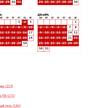
28
29
30
31
24
25
26
27
28
29
30
РЬ
ДЕКАБРЬ
ВТ
СР
ЧТ
ПТ
СБ
ВС
ПН
ВТ
СР
ЧТ
ПТ
СБ
ВС
1
2
3
1
5
6
7
8
9
10
2
3
4
5
6
7
8
12
13
14
15
16
17
9
10
11
12
13
14
15
19
20
21
22
23
24
16
17
18
19
20
21
22
26
27
28
29
30
23
24
25
26
27
28
29
30
31
цен (253)
-ТВ (171)
ый путь (141)