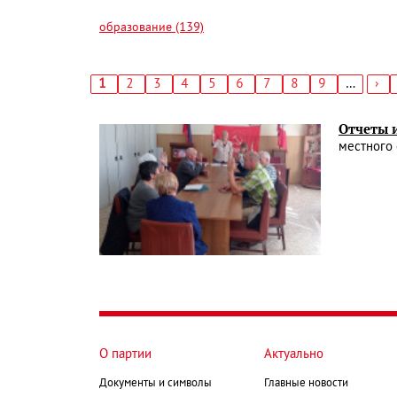
образование (139)
Текущая
1
Страница
2
Страница
3
Страница
4
Страница
5
Страница
6
Страница
7
Страница
8
Страница
9
…
Сл
›
страница
стр
Нумерация
страниц
Отчеты 
местного
О партии
Актуально
Документы и символы
Главные новости