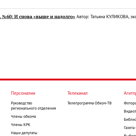
, №60: И снова «выше и надолго»
Автор: Татьяна КУЛИКОВА, эк
Персоналии
Телеканал
Агитп
Руководство
Телепрограмма Обком-ТВ
Фотор
регионального отделения
Видеот
Члены обкома
Библио
Члены КРК
Газета
Наши депутаты