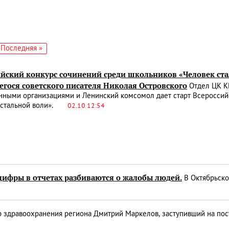
едующая
Последняя
Последняя »
аница
страница
ийский конкурс сочинений среди школьников «Человек ст
гося советского писателя Николая Островского
Отдел ЦК К
нными организациями и Ленинский комсомол дает старт Всероссий
 стальной воли».
02.10 12:54
цифры в отчетах разбиваются о жалобы людей.
В Октябрьско
 здравоохранения региона Дмитрий Маркелов, заступивший на пос