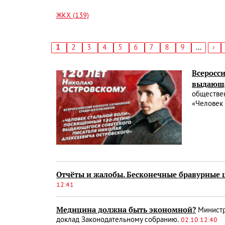
ЖКХ (139)
Текущая
1
Страница
2
Страница
3
Страница
4
Страница
5
Страница
6
Страница
7
Страница
8
Страница
9
…
Сл
›
страница
стр
Нумерация
страниц
Всеросс
выдающе
обществе
«Человек
Отчёты и жалобы. Бесконечные бравурные 
12:41
Медицина должна быть экономной?
Министр
доклад Законодательному собранию.
02.10 12:40