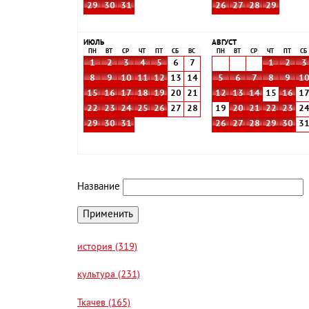
29
30
31
26
27
28
29
ИЮЛЬ
АВГУСТ
ПН
ВТ
СР
ЧТ
ПТ
СБ
ВС
ПН
ВТ
СР
ЧТ
ПТ
СБ
1
2
3
4
5
6
7
1
2
3
8
9
10
11
12
13
14
5
6
7
8
9
1
15
16
17
18
19
20
21
12
13
14
15
16
1
22
23
24
25
26
27
28
19
20
21
22
23
2
29
30
31
26
27
28
29
30
3
Название
история (319)
культура (231)
Ткачев (165)