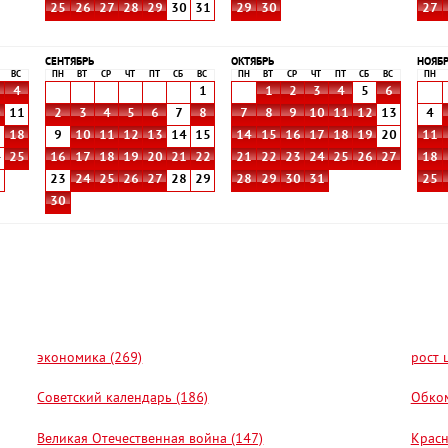
25
26
27
28
29
30
31
29
30
27
СЕНТЯБРЬ
ОКТЯБРЬ
НОЯБ
ВС
ПН
ВТ
СР
ЧТ
ПТ
СБ
ВС
ПН
ВТ
СР
ЧТ
ПТ
СБ
ВС
ПН
4
1
1
2
3
4
5
6
0
11
2
3
4
5
6
7
8
7
8
9
10
11
12
13
4
7
18
9
10
11
12
13
14
15
14
15
16
17
18
19
20
11
4
25
16
17
18
19
20
21
22
21
22
23
24
25
26
27
18
1
23
24
25
26
27
28
29
28
29
30
31
25
30
экономика (269)
рост 
Советский календарь (186)
Обком
Великая Отечественная война (147)
Красн