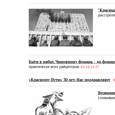
"Красный
расстреля
Бьём в набат. Чиновнику фонарь – до фонар
практически всех райцентров.
02.10 12:27
«Красному Пути» 30 лет. Нас поздравляют
0
Возвращ
сложившей