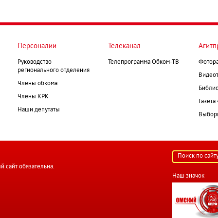
Персоналии
Телеканал
Агитп
Руководство
Телепрограмма Обком-ТВ
Фотор
регионального отделения
Видеот
Члены обкома
Библио
Члены КРК
Газета
Наши депутаты
Выборк
й сайт обязательна.
Наш значок