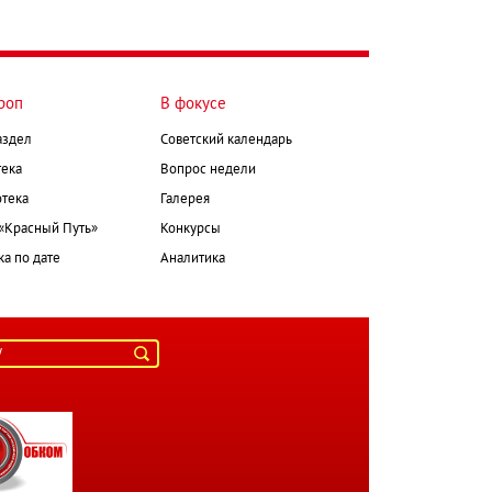
роп
В фокусе
аздел
Советский календарь
ека
Вопрос недели
тека
Галерея
 «Красный Путь»
Конкурсы
а по дате
Аналитика