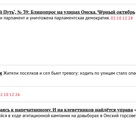
 Путь", № 39: Блицопрос на улицах Омска. Чёрный октябрь
н парламент и уничтожена парламентская демократия.
02.10 12:28
я
Жители поселков и сел бьют тревогу: ходить по улицам стало опа
2.10 12:26
аясь к напечатанному. И на клеветников найдётся управа
«
ся в ходе агитационной кампании на довыборах в Омский горсове