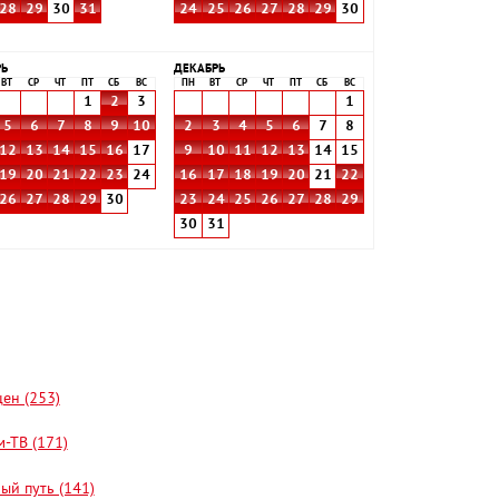
28
29
30
31
24
25
26
27
28
29
30
РЬ
ДЕКАБРЬ
ВТ
СР
ЧТ
ПТ
СБ
ВС
ПН
ВТ
СР
ЧТ
ПТ
СБ
ВС
1
2
3
1
5
6
7
8
9
10
2
3
4
5
6
7
8
12
13
14
15
16
17
9
10
11
12
13
14
15
19
20
21
22
23
24
16
17
18
19
20
21
22
26
27
28
29
30
23
24
25
26
27
28
29
30
31
цен (253)
-ТВ (171)
ый путь (141)