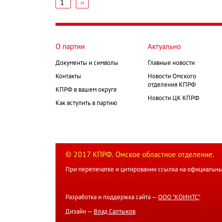
1
Следующая
››
страница
Нумерация
страниц
О партии
Актуально
Документы и символы
Главные новости
Контакты
Новости Омского
отделения КПРФ
КПРФ в вашем округе
Новости ЦК КПРФ
Как вступить в партию
© 2017 КПРФ. Омское областное отделение.
При перепечатке и цитировании ссылка на официальны
Разработка и поддержка сайта —
ООО "КОИНТС"
.
Дизайн —
Влад Салтыков
.