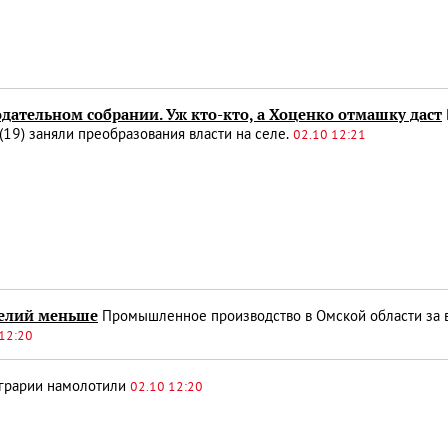
дательном собрании. Уж кто-кто, а Хоценко отмашку даст
(19) заняли преобразования власти на селе.
02.10 12:21
делий меньше
Промышленное производство в Омской области за в
12:20
грарии намолотили
02.10 12:20