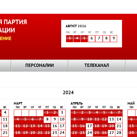
 ПАРТИЯ
АВГУСТ 2026
АЦИИ
ПН
ВТ
СР
ЧТ
ПТ
СБ
ВС
ЕНИЕ
3
4
5
6
7
8
9
ПЕРСОНАЛИИ
ТЕЛЕКАНАЛ
2024
МАРТ
АПРЕЛЬ
МАЙ
ВС
ПН
ВТ
СР
ЧТ
ПТ
СБ
ВС
ПН
ВТ
СР
ЧТ
ПТ
СБ
ВС
ПН
4
1
2
3
1
2
3
4
5
6
7
0
11
4
5
6
7
8
9
10
8
9
10
11
12
13
14
6
7
18
11
12
13
14
15
16
17
15
16
17
18
19
20
21
13
4
25
18
19
20
21
22
23
24
22
23
24
25
26
27
28
20