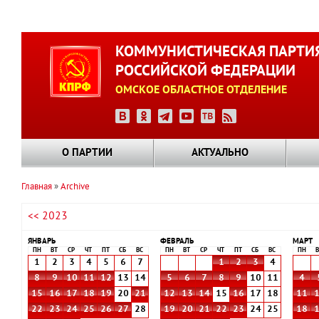
Перейти
к
КОММУНИСТИЧЕСКАЯ ПАРТИ
основному
РОССИЙСКОЙ ФЕДЕРАЦИИ
содержанию
ОМСКОЕ ОБЛАСТНОЕ ОТДЕЛЕНИЕ
О ПАРТИИ
АКТУАЛЬНО
Главная
Archive
Строка
<< 2023
навигации
ЯНВАРЬ
ФЕВРАЛЬ
МАРТ
ПН
ВТ
СР
ЧТ
ПТ
СБ
ВС
ПН
ВТ
СР
ЧТ
ПТ
СБ
ВС
ПН
В
1
2
3
4
5
6
7
1
2
3
4
8
9
10
11
12
13
14
5
6
7
8
9
10
11
4
15
16
17
18
19
20
21
12
13
14
15
16
17
18
11
22
23
24
25
26
27
28
19
20
21
22
23
24
25
18