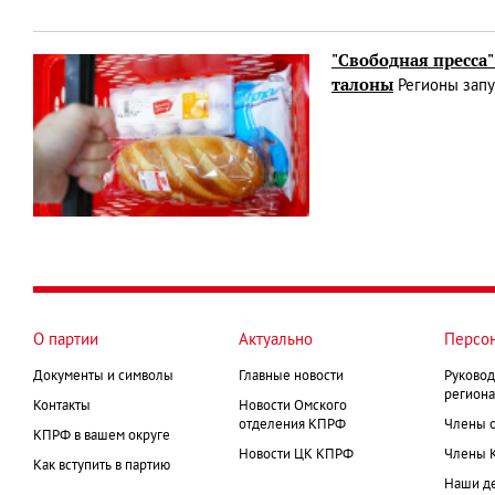
"Свободная пресса"
талоны
Регионы запу
О партии
Актуально
Персо
Документы и символы
Главные новости
Руковод
региона
Контакты
Новости Омского
отделения КПРФ
Члены 
КПРФ в вашем округе
Новости ЦК КПРФ
Члены 
Как вступить в партию
Наши д