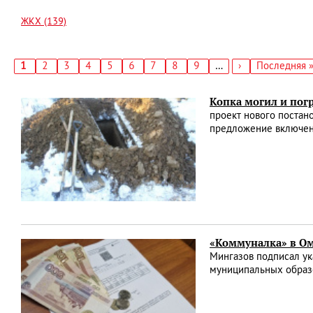
ЖКХ (139)
Текущая
1
Страница
2
Страница
3
Страница
4
Страница
5
Страница
6
Страница
7
Страница
8
Страница
9
…
Следующая
›
Последняя
Последняя 
страница
страница
страница
Нумерация
страниц
Копка могил и пог
проект нового постан
предложение включен
«Коммуналка» в Ом
Мингазов подписал ук
муниципальных образ