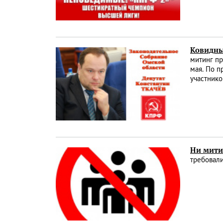
Ковидны
митинг п
мая. По п
участнико
Ни мити
требовал