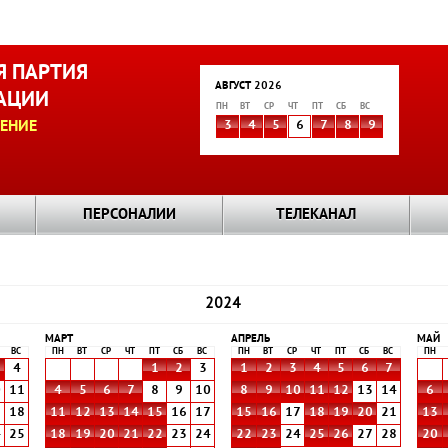
 ПАРТИЯ
АВГУСТ 2026
АЦИИ
ПН
ВТ
СР
ЧТ
ПТ
СБ
ВС
ЕНИЕ
3
4
5
6
7
8
9
ПЕРСОНАЛИИ
ТЕЛЕКАНАЛ
2024
МАРТ
АПРЕЛЬ
МАЙ
ВС
ПН
ВТ
СР
ЧТ
ПТ
СБ
ВС
ПН
ВТ
СР
ЧТ
ПТ
СБ
ВС
ПН
4
1
2
3
1
2
3
4
5
6
7
0
11
4
5
6
7
8
9
10
8
9
10
11
12
13
14
6
7
18
11
12
13
14
15
16
17
15
16
17
18
19
20
21
13
4
25
18
19
20
21
22
23
24
22
23
24
25
26
27
28
20