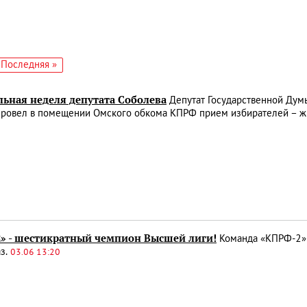
едующая
Последняя
Последняя »
аница
страница
льная неделя депутата Соболева
Депутат Государственной Дум
провел в помещении Омского обкома КПРФ прием избирателей – ж
» - шестикратный чемпион Высшей лиги!
Команда «КПРФ-2» 
аз.
03.06 13:20