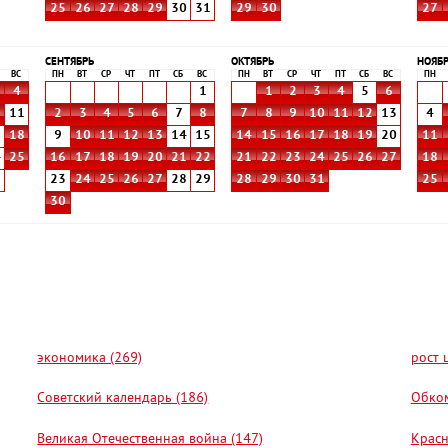
25
26
27
28
29
30
31
29
30
27
СЕНТЯБРЬ
ОКТЯБРЬ
НОЯБ
ВС
ПН
ВТ
СР
ЧТ
ПТ
СБ
ВС
ПН
ВТ
СР
ЧТ
ПТ
СБ
ВС
ПН
4
1
1
2
3
4
5
6
0
11
2
3
4
5
6
7
8
7
8
9
10
11
12
13
4
7
18
9
10
11
12
13
14
15
14
15
16
17
18
19
20
11
4
25
16
17
18
19
20
21
22
21
22
23
24
25
26
27
18
1
23
24
25
26
27
28
29
28
29
30
31
25
30
экономика (269)
рост 
Советский календарь (186)
Обком
Великая Отечественная война (147)
Красн