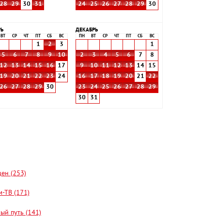
28
29
30
31
24
25
26
27
28
29
30
РЬ
ДЕКАБРЬ
ВТ
СР
ЧТ
ПТ
СБ
ВС
ПН
ВТ
СР
ЧТ
ПТ
СБ
ВС
1
2
3
1
5
6
7
8
9
10
2
3
4
5
6
7
8
12
13
14
15
16
17
9
10
11
12
13
14
15
19
20
21
22
23
24
16
17
18
19
20
21
22
26
27
28
29
30
23
24
25
26
27
28
29
30
31
цен (253)
-ТВ (171)
ый путь (141)