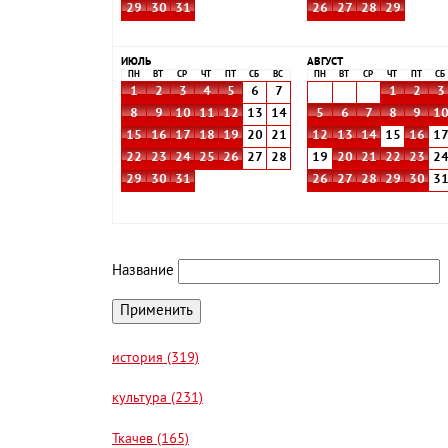
29
30
31
26
27
28
29
ИЮЛЬ
АВГУСТ
ПН
ВТ
СР
ЧТ
ПТ
СБ
ВС
ПН
ВТ
СР
ЧТ
ПТ
СБ
1
2
3
4
5
6
7
1
2
3
8
9
10
11
12
13
14
5
6
7
8
9
1
15
16
17
18
19
20
21
12
13
14
15
16
1
22
23
24
25
26
27
28
19
20
21
22
23
2
29
30
31
26
27
28
29
30
3
Название
история (319)
культура (231)
Ткачев (165)