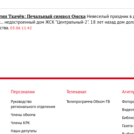
тин Ткачёв: Печальный символ Омска
Невеселый праздник в д
... недостроенный дом ЖСК "Центральный-2". 18 лет назад дом дол
ства.
03.06 11:42
Персоналии
Телеканал
Агитп
Руководство
Телепрограмма Обком-ТВ
Фотор
регионального отделения
Видеот
Члены обкома
Библио
Члены КРК
Газета
Наши депутаты