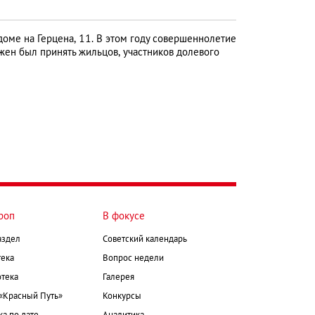
оме на Герцена, 11. В этом году совершеннолетие
жен был принять жильцов, участников долевого
роп
В фокусе
аздел
Советский календарь
ека
Вопрос недели
тека
Галерея
 «Красный Путь»
Конкурсы