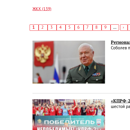
ЖКХ (139)
Текущая
1
Страница
2
Страница
3
Страница
4
Страница
5
Страница
6
Страница
7
Страница
8
Страница
9
…
Сл
›
страница
стр
Нумерация
страниц
Региона
Соболев 
«КПРФ-2
шестой р