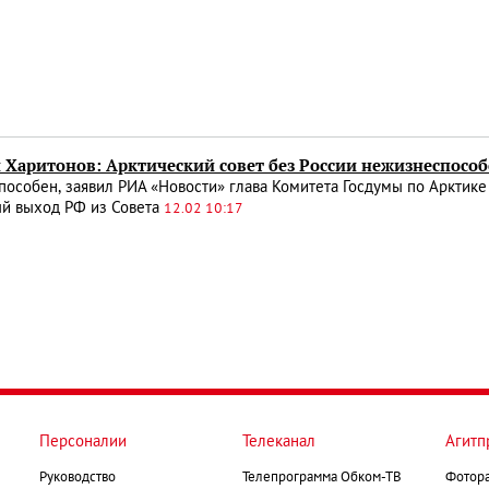
 Харитонов: Арктический совет без России нежизнеспосо
особен, заявил РИА «Новости» глава Комитета Госдумы по Арктик
й выход РФ из Совета
12.02 10:17
Персоналии
Телеканал
Агитп
Руководство
Телепрограмма Обком-ТВ
Фотор