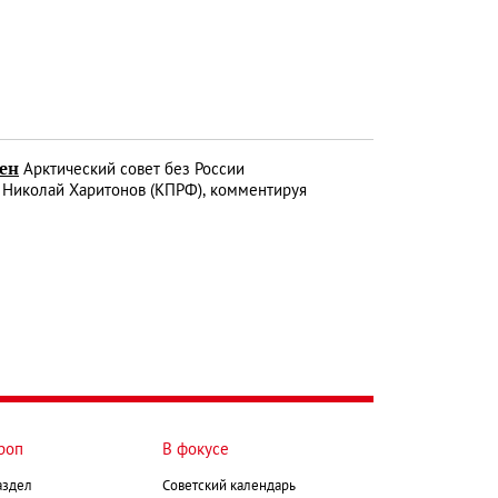
бен
Арктический совет без России
е Николай Харитонов (КПРФ), комментируя
роп
В фокусе
аздел
Советский календарь