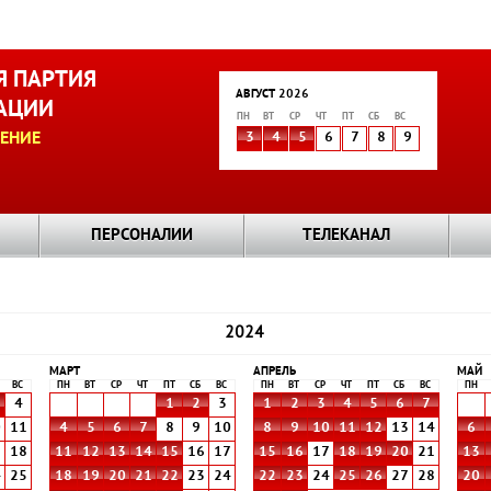
 ПАРТИЯ
АВГУСТ 2026
АЦИИ
ПН
ВТ
СР
ЧТ
ПТ
СБ
ВС
ЕНИЕ
3
4
5
6
7
8
9
ПЕРСОНАЛИИ
ТЕЛЕКАНАЛ
2024
МАРТ
АПРЕЛЬ
МАЙ
ВС
ПН
ВТ
СР
ЧТ
ПТ
СБ
ВС
ПН
ВТ
СР
ЧТ
ПТ
СБ
ВС
ПН
4
1
2
3
1
2
3
4
5
6
7
0
11
4
5
6
7
8
9
10
8
9
10
11
12
13
14
6
7
18
11
12
13
14
15
16
17
15
16
17
18
19
20
21
13
4
25
18
19
20
21
22
23
24
22
23
24
25
26
27
28
20