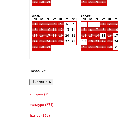
29
30
31
26
27
28
29
ИЮЛЬ
АВГУСТ
ПН
ВТ
СР
ЧТ
ПТ
СБ
ВС
ПН
ВТ
СР
ЧТ
ПТ
СБ
1
2
3
4
5
6
7
1
2
3
8
9
10
11
12
13
14
5
6
7
8
9
1
15
16
17
18
19
20
21
12
13
14
15
16
1
22
23
24
25
26
27
28
19
20
21
22
23
2
29
30
31
26
27
28
29
30
3
Название
история (319)
культура (231)
Ткачев (165)