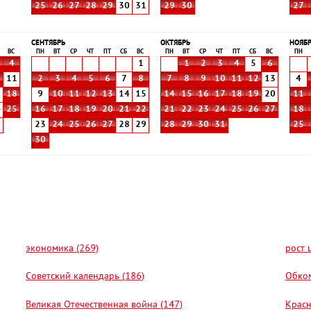
25
26
27
28
29
30
31
29
30
27
СЕНТЯБРЬ
ОКТЯБРЬ
НОЯБ
ВС
ПН
ВТ
СР
ЧТ
ПТ
СБ
ВС
ПН
ВТ
СР
ЧТ
ПТ
СБ
ВС
ПН
4
1
1
2
3
4
5
6
0
11
2
3
4
5
6
7
8
7
8
9
10
11
12
13
4
7
18
9
10
11
12
13
14
15
14
15
16
17
18
19
20
11
4
25
16
17
18
19
20
21
22
21
22
23
24
25
26
27
18
1
23
24
25
26
27
28
29
28
29
30
31
25
30
экономика (269)
рост 
Советский календарь (186)
Обком
Великая Отечественная война (147)
Красн