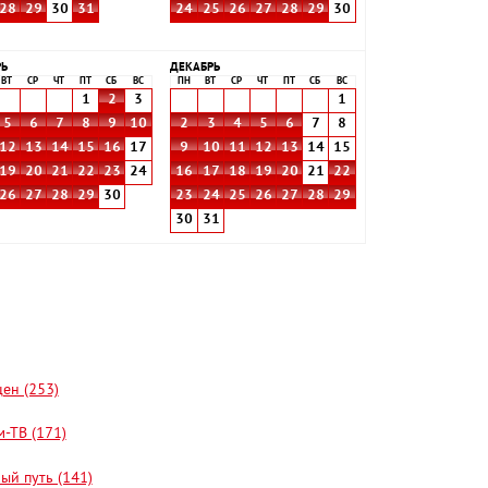
28
29
30
31
24
25
26
27
28
29
30
РЬ
ДЕКАБРЬ
ВТ
СР
ЧТ
ПТ
СБ
ВС
ПН
ВТ
СР
ЧТ
ПТ
СБ
ВС
1
2
3
1
5
6
7
8
9
10
2
3
4
5
6
7
8
12
13
14
15
16
17
9
10
11
12
13
14
15
19
20
21
22
23
24
16
17
18
19
20
21
22
26
27
28
29
30
23
24
25
26
27
28
29
30
31
цен (253)
-ТВ (171)
ый путь (141)