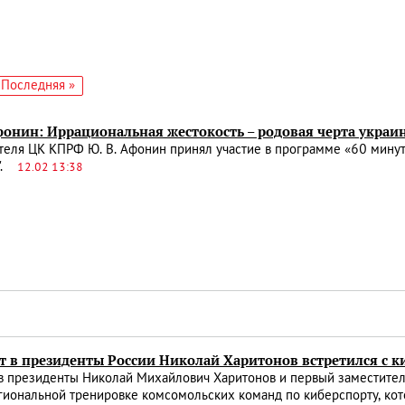
едующая
Последняя
Последняя »
аница
страница
онин: Иррациональная жестокость – родовая черта украи
еля ЦК КПРФ Ю. В. Афонин принял участие в программе «60 минут»
у".
12.02 13:38
т в президенты России Николай Харитонов встретился с
 в президенты Николай Михайлович Харитонов и первый заместит
иональной тренировке комсомольских команд по киберспорту, кот