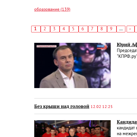
образование (139)
Текущая
1
Страница
2
Страница
3
Страница
4
Страница
5
Страница
6
Страница
7
Страница
8
Страница
9
…
Сл
›
страница
стр
Нумерация
страниц
Юрий Аф
Председат
"КПРФ.р
Без крыши над головой
12.02 12:25
Кандида
кандидат
на межрег