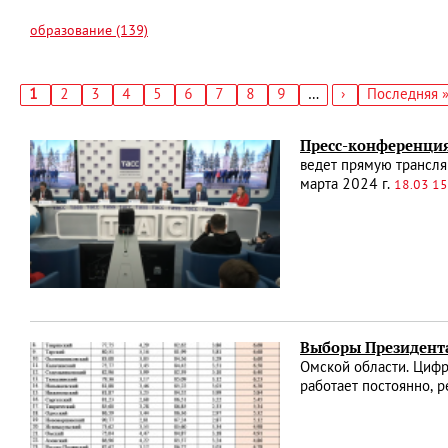
образование (139)
Текущая
1
Страница
2
Страница
3
Страница
4
Страница
5
Страница
6
Страница
7
Страница
8
Страница
9
…
Следующая
›
Последняя
Последняя 
страница
страница
страница
Нумерация
страниц
Пресс-конференция
ведет прямую трансля
марта 2024 г.
18.03 15
Выборы Президента
Омской области. Цифр
работает постоянно, р