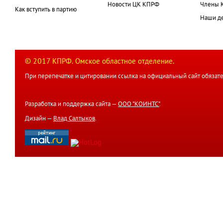
Новости ЦК КПРФ
Члены 
Как вступить в партию
Наши д
© 2017 КПРФ. Омское областное отделение.
При перепечатке и цитировании ссылка на официальный сайт обязате
Разработка и поддержка сайта —
ООО "КОИНТС"
.
Дизайн —
Влад Салтыков
.