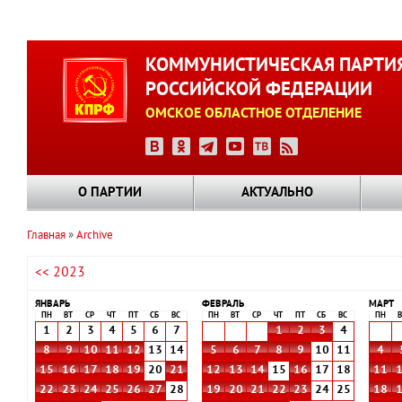
Перейти
к
КОММУНИСТИЧЕСКАЯ ПАРТИ
основному
РОССИЙСКОЙ ФЕДЕРАЦИИ
содержанию
ОМСКОЕ ОБЛАСТНОЕ ОТДЕЛЕНИЕ
О ПАРТИИ
АКТУАЛЬНО
Главная
Archive
Строка
<< 2023
навигации
ЯНВАРЬ
ФЕВРАЛЬ
МАРТ
ПН
ВТ
СР
ЧТ
ПТ
СБ
ВС
ПН
ВТ
СР
ЧТ
ПТ
СБ
ВС
ПН
В
1
2
3
4
5
6
7
1
2
3
4
8
9
10
11
12
13
14
5
6
7
8
9
10
11
4
15
16
17
18
19
20
21
12
13
14
15
16
17
18
11
22
23
24
25
26
27
28
19
20
21
22
23
24
25
18