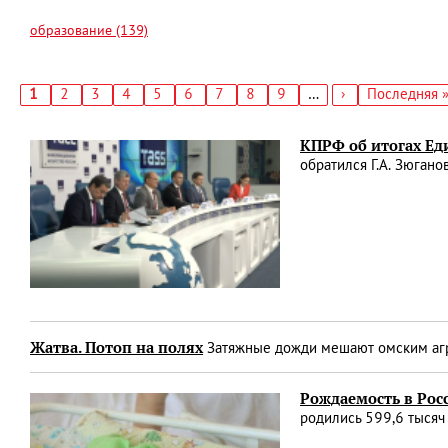
образование (139)
Текущая
1
Страница
2
Страница
3
Страница
4
Страница
5
Страница
6
Страница
7
Страница
8
Страница
9
…
Следующая
›
Последняя
Последняя 
страница
страница
страница
Нумерация
страниц
КПРФ об итогах Ед
обратился Г.А. Зюган
Жатва. Потоп на полях
Затяжные дожди мешают омским агр
Рождаемость в Рос
родились 599,6 тысяч