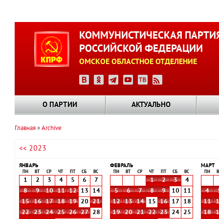
Перейти
к
КОММУНИСТИЧЕСКАЯ ПАРТИ
основному
РОССИЙСКОЙ ФЕДЕРАЦИИ
содержанию
ОМСКОЕ ОБЛАСТНОЕ ОТДЕЛЕНИЕ
О ПАРТИИ
АКТУАЛЬНО
Главная
Archive
Строка
<< 2023
навигации
ЯНВАРЬ
ФЕВРАЛЬ
МАРТ
ПН
ВТ
СР
ЧТ
ПТ
СБ
ВС
ПН
ВТ
СР
ЧТ
ПТ
СБ
ВС
ПН
В
1
2
3
4
5
6
7
1
2
3
4
8
9
10
11
12
13
14
5
6
7
8
9
10
11
4
15
16
17
18
19
20
21
12
13
14
15
16
17
18
11
22
23
24
25
26
27
28
19
20
21
22
23
24
25
18