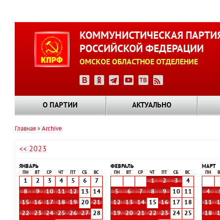
Перейти
к
КОММУНИСТИЧЕСКАЯ ПАРТИ
основному
РОССИЙСКОЙ ФЕДЕРАЦИИ
содержанию
ОМСКОЕ ОБЛАСТНОЕ ОТДЕЛЕНИЕ
О ПАРТИИ
АКТУАЛЬНО
Главная
Archive
Строка
<< 2023
навигации
ЯНВАРЬ
ФЕВРАЛЬ
МАРТ
ПН
ВТ
СР
ЧТ
ПТ
СБ
ВС
ПН
ВТ
СР
ЧТ
ПТ
СБ
ВС
ПН
В
1
2
3
4
5
6
7
1
2
3
4
8
9
10
11
12
13
14
5
6
7
8
9
10
11
4
15
16
17
18
19
20
21
12
13
14
15
16
17
18
11
22
23
24
25
26
27
28
19
20
21
22
23
24
25
18