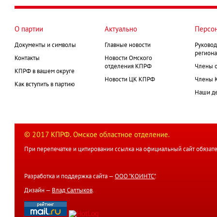
О партии
Актуально
Персо
Документы и символы
Главные новости
Руковод
региона
Контакты
Новости Омского
отделения КПРФ
Члены 
КПРФ в вашем округе
Новости ЦК КПРФ
Члены 
Как вступить в партию
Наши д
© 2017 КПРФ. Омское областное отделение.
При перепечатке и цитировании ссылка на официальный сайт обязате
Разработка и поддержка сайта —
ООО "КОИНТС"
.
Дизайн —
Влад Салтыков
.