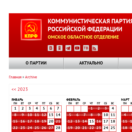
Перейти
к
КОММУНИСТИЧЕСКАЯ ПАРТИ
основному
РОССИЙСКОЙ ФЕДЕРАЦИИ
содержанию
ОМСКОЕ ОБЛАСТНОЕ ОТДЕЛЕНИЕ
О ПАРТИИ
АКТУАЛЬНО
Главная
Archive
Строка
<< 2023
навигации
ЯНВАРЬ
ФЕВРАЛЬ
МАРТ
ПН
ВТ
СР
ЧТ
ПТ
СБ
ВС
ПН
ВТ
СР
ЧТ
ПТ
СБ
ВС
ПН
В
1
2
3
4
5
6
7
1
2
3
4
8
9
10
11
12
13
14
5
6
7
8
9
10
11
4
15
16
17
18
19
20
21
12
13
14
15
16
17
18
11
22
23
24
25
26
27
28
19
20
21
22
23
24
25
18