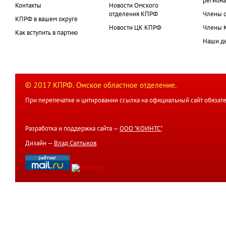
региона
Контакты
Новости Омского
отделения КПРФ
Члены 
КПРФ в вашем округе
Новости ЦК КПРФ
Члены 
Как вступить в партию
Наши д
© 2017 КПРФ. Омское областное отделение.
При перепечатке и цитировании ссылка на официальный сайт обязате
Разработка и поддержка сайта —
ООО "КОИНТС"
.
Дизайн —
Влад Салтыков
.