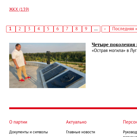
ЖКХ (139)
Текущая
1
Страница
2
Страница
3
Страница
4
Страница
5
Страница
6
Страница
7
Страница
8
Страница
9
…
Следующая
›
Последняя
Последняя 
страница
страница
страница
Нумерация
страниц
Четыре поколения 
«Острая могила» в Лу
О партии
Актуально
Персо
Документы и символы
Главные новости
Руковод