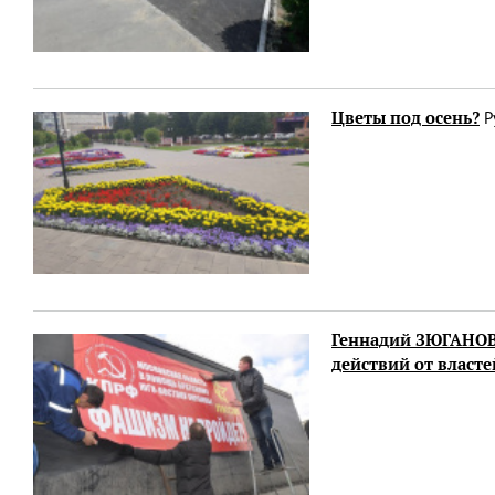
Цветы под осень?
Ру
Геннадий ЗЮГАНОВ:
действий от власте