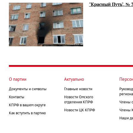
"Красный Путь", № 
О партии
Актуально
Персо
Документы и символы
Главные новости
Руковод
региона
Контакты
Новости Омского
отделения КПРФ
Члены 
КПРФ в вашем округе
Новости ЦК КПРФ
Члены 
Как вступить в партию
Наши д