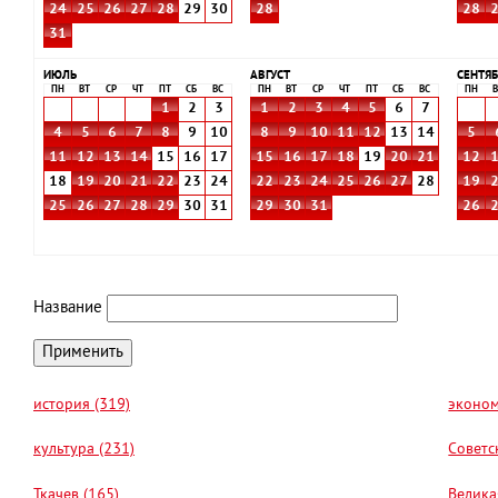
24
25
26
27
28
29
30
28
28
31
ИЮЛЬ
АВГУСТ
СЕНТЯБ
ПН
ВТ
СР
ЧТ
ПТ
СБ
ВС
ПН
ВТ
СР
ЧТ
ПТ
СБ
ВС
ПН
В
1
2
3
1
2
3
4
5
6
7
4
5
6
7
8
9
10
8
9
10
11
12
13
14
5
11
12
13
14
15
16
17
15
16
17
18
19
20
21
12
18
19
20
21
22
23
24
22
23
24
25
26
27
28
19
25
26
27
28
29
30
31
29
30
31
26
Название
история (319)
эконом
культура (231)
Советс
Ткачев (165)
Велика