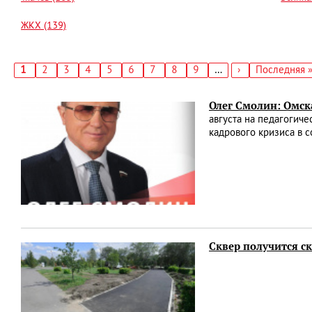
ЖКХ (139)
Текущая
1
Страница
2
Страница
3
Страница
4
Страница
5
Страница
6
Страница
7
Страница
8
Страница
9
…
Следующая
›
Последняя
Последняя 
страница
страница
страница
Нумерация
страниц
Олег Смолин: Омска
августа на педагогич
кадрового кризиса в 
Сквер получится с