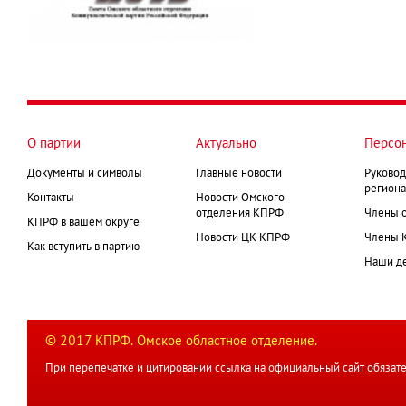
О партии
Актуально
Персо
Документы и символы
Главные новости
Руковод
региона
Контакты
Новости Омского
отделения КПРФ
Члены 
КПРФ в вашем округе
Новости ЦК КПРФ
Члены 
Как вступить в партию
Наши д
© 2017 КПРФ. Омское областное отделение.
При перепечатке и цитировании ссылка на официальный сайт обязате