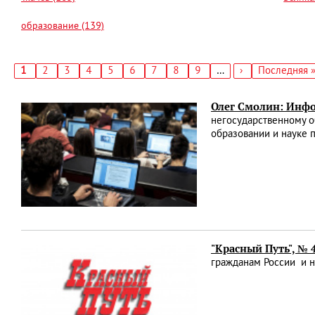
образование (139)
Текущая
1
Страница
2
Страница
3
Страница
4
Страница
5
Страница
6
Страница
7
Страница
8
Страница
9
…
Следующая
›
Последняя
Последняя 
страница
страница
страница
Нумерация
страниц
Олег Смолин: Инф
негосударственному о
образовании и науке 
"Красный Путь", № 
гражданам России и 