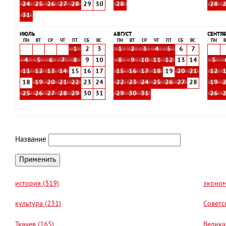
24
25
26
27
28
29
30
28
28
31
ИЮЛЬ
АВГУСТ
СЕНТЯБ
ПН
ВТ
СР
ЧТ
ПТ
СБ
ВС
ПН
ВТ
СР
ЧТ
ПТ
СБ
ВС
ПН
В
1
2
3
1
2
3
4
5
6
7
4
5
6
7
8
9
10
8
9
10
11
12
13
14
5
11
12
13
14
15
16
17
15
16
17
18
19
20
21
12
18
19
20
21
22
23
24
22
23
24
25
26
27
28
19
25
26
27
28
29
30
31
29
30
31
26
Название
история (319)
эконом
культура (231)
Советс
Ткачев (165)
Велика