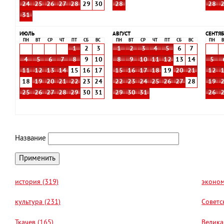
24
25
26
27
28
29
30
28
28
31
ИЮЛЬ
АВГУСТ
СЕНТЯБ
ПН
ВТ
СР
ЧТ
ПТ
СБ
ВС
ПН
ВТ
СР
ЧТ
ПТ
СБ
ВС
ПН
В
1
2
3
1
2
3
4
5
6
7
4
5
6
7
8
9
10
8
9
10
11
12
13
14
5
11
12
13
14
15
16
17
15
16
17
18
19
20
21
12
18
19
20
21
22
23
24
22
23
24
25
26
27
28
19
25
26
27
28
29
30
31
29
30
31
26
Название
история (319)
эконом
культура (231)
Советс
Ткачев (165)
Велика