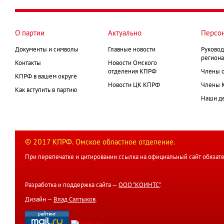
О партии
Актуально
Персо
Документы и символы
Главные новости
Руковод
региона
Контакты
Новости Омского
отделения КПРФ
Члены 
КПРФ в вашем округе
Новости ЦК КПРФ
Члены 
Как вступить в партию
Наши д
© 2017 КПРФ. Омское областное отделение.
При перепечатке и цитировании ссылка на официальный сайт обязате
Разработка и поддержка сайта —
ООО "КОИНТС"
.
Дизайн —
Влад Салтыков
.