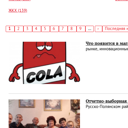
ЖКХ (139)
Текущая
1
Страница
2
Страница
3
Страница
4
Страница
5
Страница
6
Страница
7
Страница
8
Страница
9
…
Следующая
›
Последняя
Последняя 
страница
страница
страница
Нумерация
страниц
Что появится в маг
рынке, инновационны
Отчетно-выборная
Русско-Полянском ра