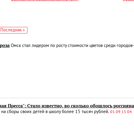
едующая
Последняя
Последняя »
аница
страница
роза
Омск стал лидером по росту стоимости цветов среди городо
ая Пресса": Стало известно, во сколько обошлось россиян
 на сборы своих детей в школу более 15 тысяч рублей.
01.09 15:04