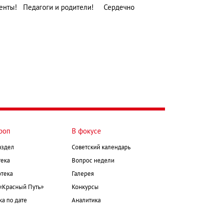
денты! Педагоги и родители! Сердечно
роп
В фокусе
аздел
Советский календарь
ека
Вопрос недели
тека
Галерея
 «Красный Путь»
Конкурсы
а по дате
Аналитика