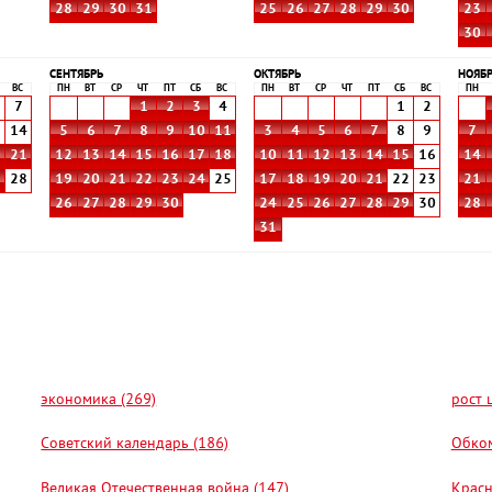
28
29
30
31
25
26
27
28
29
30
23
30
СЕНТЯБРЬ
ОКТЯБРЬ
НОЯБ
ВС
ПН
ВТ
СР
ЧТ
ПТ
СБ
ВС
ПН
ВТ
СР
ЧТ
ПТ
СБ
ВС
ПН
7
1
2
3
4
1
2
3
14
5
6
7
8
9
10
11
3
4
5
6
7
8
9
7
0
21
12
13
14
15
16
17
18
10
11
12
13
14
15
16
14
7
28
19
20
21
22
23
24
25
17
18
19
20
21
22
23
21
26
27
28
29
30
24
25
26
27
28
29
30
28
31
экономика (269)
рост 
Советский календарь (186)
Обком
Великая Отечественная война (147)
Красн