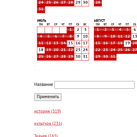
24
25
26
27
28
29
30
28
31
ИЮЛЬ
АВГУСТ
ПН
ВТ
СР
ЧТ
ПТ
СБ
ВС
ПН
ВТ
СР
ЧТ
ПТ
СБ
1
2
3
1
2
3
4
5
6
4
5
6
7
8
9
10
8
9
10
11
12
1
11
12
13
14
15
16
17
15
16
17
18
19
2
18
19
20
21
22
23
24
22
23
24
25
26
2
25
26
27
28
29
30
31
29
30
31
Название
история (319)
культура (231)
Ткачев (165)