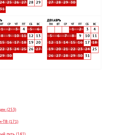
24
25
26
27
28
29
27
28
29
30
31
РЬ
ДЕКАБРЬ
ВТ
СР
ЧТ
ПТ
СБ
ВС
ПН
ВТ
СР
ЧТ
ПТ
СБ
ВС
1
2
3
4
5
6
1
2
3
4
8
9
10
11
12
13
5
6
7
8
9
10
11
15
16
17
18
19
20
12
13
14
15
16
17
18
22
23
24
25
26
27
19
20
21
22
23
24
25
29
30
26
27
28
29
30
31
цен (253)
-ТВ (171)
ый путь (141)