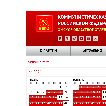
Перейти
к
КОММУНИСТИЧЕСКАЯ
основному
РОССИЙСКОЙ ФЕДЕР
содержанию
ОМСКОЕ ОБЛАСТНОЕ ОТДЕЛ
О ПАРТИИ
АКТУАЛЬНО
Главная
Archive
Строка
<< 2021
навигации
ЯНВАРЬ
ФЕВРАЛЬ
ПН
ВТ
СР
ЧТ
ПТ
СБ
ВС
ПН
ВТ
СР
ЧТ
ПТ
СБ
1
2
1
2
3
4
5
3
4
5
6
7
8
9
7
8
9
10
11
1
10
11
12
13
14
15
16
14
15
16
17
18
1
17
18
19
20
21
22
23
21
22
23
24
25
2