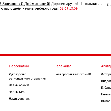
й Зюганов: С Днём знаний!
Дорогие друзья! Школьники и сту
ю вас с днём начала учебного года!
01.09 13:09
Персоналии
Телеканал
Агитп
Руководство
Телепрограмма Обком-ТВ
Фотор
регионального отделения
Видеот
Члены обкома
Библио
Члены КРК
Газета
Наши депутаты
Выборк