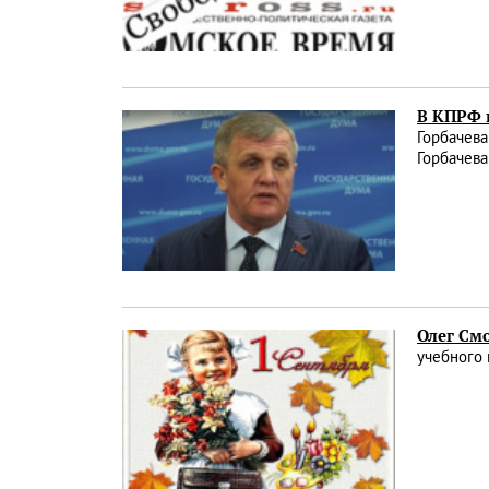
В КПРФ 
Горбачев
Горбачева
Олег Смо
учебного 