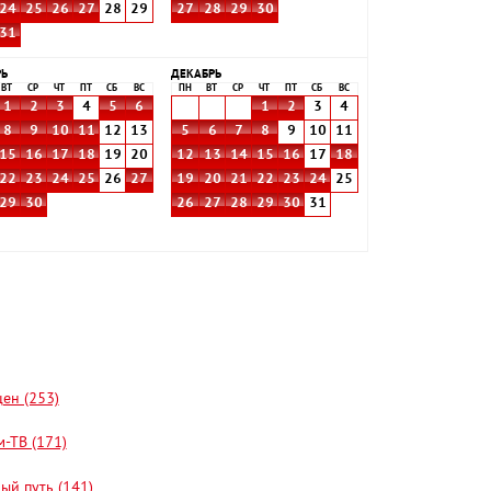
24
25
26
27
28
29
27
28
29
30
31
РЬ
ДЕКАБРЬ
ВТ
СР
ЧТ
ПТ
СБ
ВС
ПН
ВТ
СР
ЧТ
ПТ
СБ
ВС
1
2
3
4
5
6
1
2
3
4
8
9
10
11
12
13
5
6
7
8
9
10
11
15
16
17
18
19
20
12
13
14
15
16
17
18
22
23
24
25
26
27
19
20
21
22
23
24
25
29
30
26
27
28
29
30
31
цен (253)
-ТВ (171)
ый путь (141)