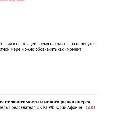
Россия в настоящее время находится на перепутье,
стной мере можно обозначить как «момент
я от зависимости и нового рывка вперед
ститель Председателя ЦК КПРФ Юрий Афонин
16.05