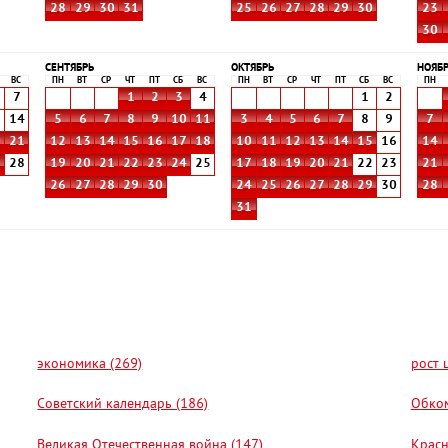
28
29
30
31
25
26
27
28
29
30
23
30
СЕНТЯБРЬ
ОКТЯБРЬ
НОЯБ
ВС
ПН
ВТ
СР
ЧТ
ПТ
СБ
ВС
ПН
ВТ
СР
ЧТ
ПТ
СБ
ВС
ПН
7
1
2
3
4
1
2
3
14
5
6
7
8
9
10
11
3
4
5
6
7
8
9
7
0
21
12
13
14
15
16
17
18
10
11
12
13
14
15
16
14
7
28
19
20
21
22
23
24
25
17
18
19
20
21
22
23
21
26
27
28
29
30
24
25
26
27
28
29
30
28
31
экономика (269)
рост 
Советский календарь (186)
Обком
Великая Отечественная война (147)
Красн