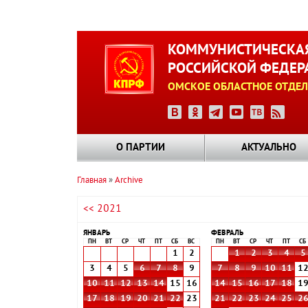
Перейти
к
КОММУНИСТИЧЕСКАЯ
основному
РОССИЙСКОЙ ФЕДЕР
содержанию
ОМСКОЕ ОБЛАСТНОЕ ОТДЕЛ
О ПАРТИИ
АКТУАЛЬНО
Главная
Archive
Строка
<< 2021
навигации
ЯНВАРЬ
ФЕВРАЛЬ
ПН
ВТ
СР
ЧТ
ПТ
СБ
ВС
ПН
ВТ
СР
ЧТ
ПТ
СБ
1
2
1
2
3
4
5
3
4
5
6
7
8
9
7
8
9
10
11
1
10
11
12
13
14
15
16
14
15
16
17
18
1
17
18
19
20
21
22
23
21
22
23
24
25
2