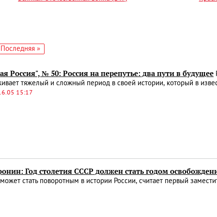
едующая
Последняя
Последняя »
аница
страница
ая Россия", № 50: Россия на перепутье: два пути в будущее
ивает тяжелый и сложный период в своей истории, который в изве
16.05 15:17
онин: Год столетия СССР должен стать годом освобождени
 может стать поворотным в истории России, считает первый заме