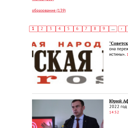
образование (139)
Текущая
1
Страница
2
Страница
3
Страница
4
Страница
5
Страница
6
Страница
7
Страница
8
Страница
9
…
Сл
›
страница
стр
Нумерация
страниц
"Советск
она переж
истины».
Юрий Аф
2022 год
14:52