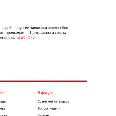
лицы Белоруссии заложили аллею «Век
цию председатель Центрального совета
ончарова.
16.05 13:42
роп
В фокусе
аздел
Советский календарь
ека
Вопрос недели
тека
Галерея