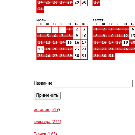
24
25
26
27
28
29
30
28
31
ИЮЛЬ
АВГУСТ
ПН
ВТ
СР
ЧТ
ПТ
СБ
ВС
ПН
ВТ
СР
ЧТ
ПТ
СБ
1
2
3
1
2
3
4
5
6
4
5
6
7
8
9
10
8
9
10
11
12
1
11
12
13
14
15
16
17
15
16
17
18
19
2
18
19
20
21
22
23
24
22
23
24
25
26
2
25
26
27
28
29
30
31
29
30
31
Название
история (319)
культура (231)
Ткачев (165)