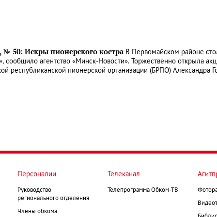
, № 50: Искры пионерского костра
В Первомайском районе сто
, сообщило агентство «Минск-Новости». Торжественно открыла ак
ой республиканской пионерской организации (БРПО) Александра Г
Персоналии
Телеканал
Агитп
Руководство
Телепрограмма Обком-ТВ
Фотор
регионального отделения
Видеот
Члены обкома
Библио