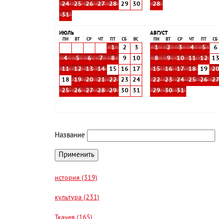
24
25
26
27
28
29
30
28
31
ИЮЛЬ
АВГУСТ
ПН
ВТ
СР
ЧТ
ПТ
СБ
ВС
ПН
ВТ
СР
ЧТ
ПТ
СБ
1
2
3
1
2
3
4
5
6
4
5
6
7
8
9
10
8
9
10
11
12
1
11
12
13
14
15
16
17
15
16
17
18
19
2
18
19
20
21
22
23
24
22
23
24
25
26
2
25
26
27
28
29
30
31
29
30
31
Название
история (319)
культура (231)
Ткачев (165)