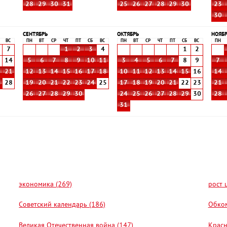
28
29
30
31
25
26
27
28
29
30
23
30
СЕНТЯБРЬ
ОКТЯБРЬ
НОЯБ
ВС
ПН
ВТ
СР
ЧТ
ПТ
СБ
ВС
ПН
ВТ
СР
ЧТ
ПТ
СБ
ВС
ПН
7
1
2
3
4
1
2
3
14
5
6
7
8
9
10
11
3
4
5
6
7
8
9
7
0
21
12
13
14
15
16
17
18
10
11
12
13
14
15
16
14
7
28
19
20
21
22
23
24
25
17
18
19
20
21
22
23
21
26
27
28
29
30
24
25
26
27
28
29
30
28
31
экономика (269)
рост 
Советский календарь (186)
Обком
Великая Отечественная война (147)
Красн