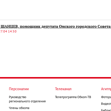
 ШАНЦЕВ, помощник депутата Омского городского Совета
27.04 14:50
Персоналии
Телеканал
Агитп
Руководство
Телепрограмма Обком-ТВ
Фотор
регионального отделения
Видеот
Члены обкома
Библио