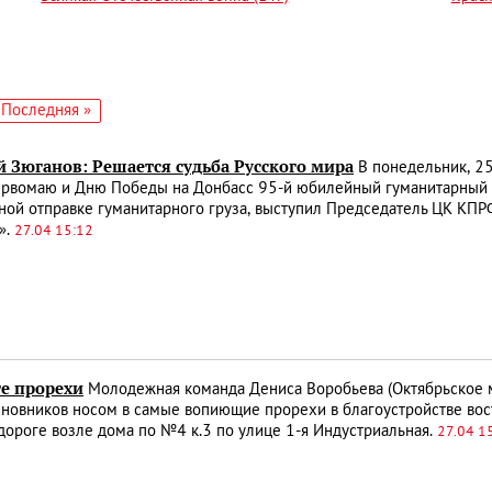
едующая
Последняя
Последняя »
аница
страница
й Зюганов: Решается судьба Русского мира
В понедельник, 25
ервомаю и Дню Победы на Донбасс 95-й юбилейный гуманитарный 
ой отправке гуманитарного груза, выступил Председатель ЦК КПР
».
27.04 15:12
ге прорехи
Молодежная команда Дениса Воробьева (Октябрьское 
новников носом в самые вопиющие прорехи в благоустройстве восто
дороге возле дома по №4 к.3 по улице 1-я Индустриальная.
27.04 1