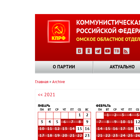
Перейти
к
КОММУНИСТИЧЕСКАЯ
основному
РОССИЙСКОЙ ФЕДЕР
содержанию
ОМСКОЕ ОБЛАСТНОЕ ОТДЕЛ
О ПАРТИИ
АКТУАЛЬНО
Главная
Archive
Строка
<< 2021
навигации
ЯНВАРЬ
ФЕВРАЛЬ
ПН
ВТ
СР
ЧТ
ПТ
СБ
ВС
ПН
ВТ
СР
ЧТ
ПТ
СБ
1
2
1
2
3
4
5
3
4
5
6
7
8
9
7
8
9
10
11
1
10
11
12
13
14
15
16
14
15
16
17
18
1
17
18
19
20
21
22
23
21
22
23
24
25
2