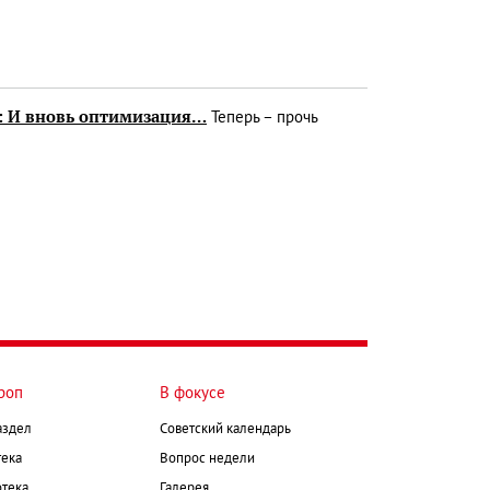
: И вновь оптимизация…
Теперь – прочь
роп
В фокусе
аздел
Советский календарь
ека
Вопрос недели
тека
Галерея