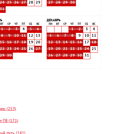
24
25
26
27
28
29
27
28
29
30
31
РЬ
ДЕКАБРЬ
ВТ
СР
ЧТ
ПТ
СБ
ВС
ПН
ВТ
СР
ЧТ
ПТ
СБ
ВС
1
2
3
4
5
6
1
2
3
4
8
9
10
11
12
13
5
6
7
8
9
10
11
15
16
17
18
19
20
12
13
14
15
16
17
18
22
23
24
25
26
27
19
20
21
22
23
24
25
29
30
26
27
28
29
30
31
цен (253)
-ТВ (171)
ый путь (141)