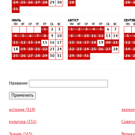
24
25
26
27
28
29
30
28
28
31
ИЮЛЬ
АВГУСТ
СЕНТЯБ
ПН
ВТ
СР
ЧТ
ПТ
СБ
ВС
ПН
ВТ
СР
ЧТ
ПТ
СБ
ВС
ПН
В
1
2
3
1
2
3
4
5
6
7
4
5
6
7
8
9
10
8
9
10
11
12
13
14
5
11
12
13
14
15
16
17
15
16
17
18
19
20
21
12
18
19
20
21
22
23
24
22
23
24
25
26
27
28
19
25
26
27
28
29
30
31
29
30
31
26
Название
история (319)
эконом
культура (231)
Советс
Ткачев (165)
Велика