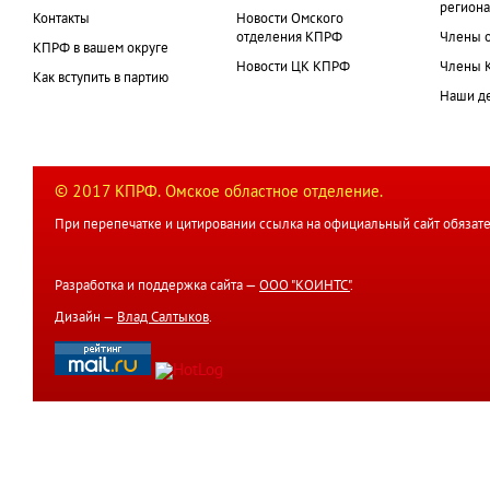
региона
Контакты
Новости Омского
отделения КПРФ
Члены 
КПРФ в вашем округе
Новости ЦК КПРФ
Члены 
Как вступить в партию
Наши д
© 2017 КПРФ. Омское областное отделение.
При перепечатке и цитировании ссылка на официальный сайт обязате
Разработка и поддержка сайта —
ООО "КОИНТС"
.
Дизайн —
Влад Салтыков
.