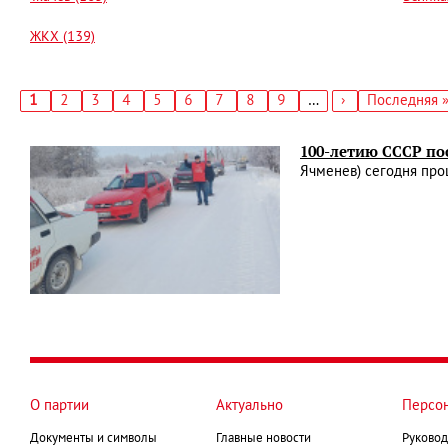
ЖКХ (139)
Текущая
1
Страница
2
Страница
3
Страница
4
Страница
5
Страница
6
Страница
7
Страница
8
Страница
9
…
Следующая
›
Последняя
Последняя 
страница
страница
страница
Нумерация
страниц
100-летию СССР по
Ячменев) сегодня про
О партии
Актуально
Персо
Документы и символы
Главные новости
Руковод