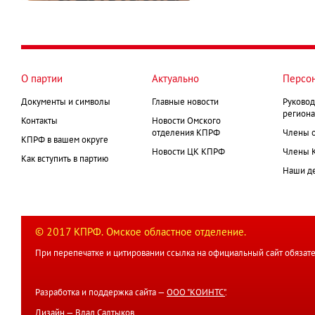
О партии
Актуально
Персо
Документы и символы
Главные новости
Руковод
региона
Контакты
Новости Омского
отделения КПРФ
Члены 
КПРФ в вашем округе
Новости ЦК КПРФ
Члены 
Как вступить в партию
Наши д
© 2017 КПРФ. Омское областное отделение.
При перепечатке и цитировании ссылка на официальный сайт обязате
Разработка и поддержка сайта —
ООО "КОИНТС"
.
Дизайн —
Влад Салтыков
.