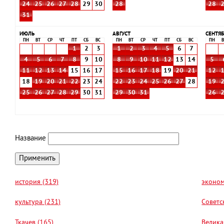
24
25
26
27
28
29
30
28
28
31
ИЮЛЬ
АВГУСТ
СЕНТЯБ
ПН
ВТ
СР
ЧТ
ПТ
СБ
ВС
ПН
ВТ
СР
ЧТ
ПТ
СБ
ВС
ПН
В
1
2
3
1
2
3
4
5
6
7
4
5
6
7
8
9
10
8
9
10
11
12
13
14
5
11
12
13
14
15
16
17
15
16
17
18
19
20
21
12
18
19
20
21
22
23
24
22
23
24
25
26
27
28
19
25
26
27
28
29
30
31
29
30
31
26
Название
история (319)
эконом
культура (231)
Советс
Ткачев (165)
Велика