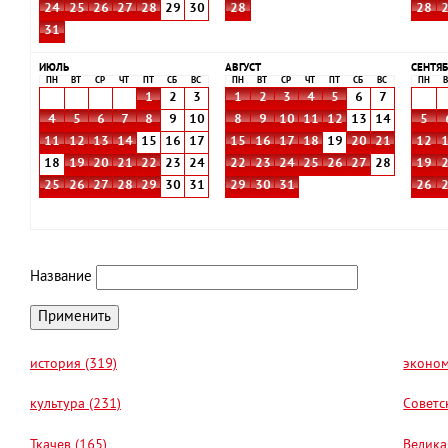
24
25
26
27
28
29
30
28
28
31
ИЮЛЬ
АВГУСТ
СЕНТЯБ
ПН
ВТ
СР
ЧТ
ПТ
СБ
ВС
ПН
ВТ
СР
ЧТ
ПТ
СБ
ВС
ПН
В
1
2
3
1
2
3
4
5
6
7
4
5
6
7
8
9
10
8
9
10
11
12
13
14
5
11
12
13
14
15
16
17
15
16
17
18
19
20
21
12
18
19
20
21
22
23
24
22
23
24
25
26
27
28
19
25
26
27
28
29
30
31
29
30
31
26
Название
история (319)
эконом
культура (231)
Советс
Ткачев (165)
Велика