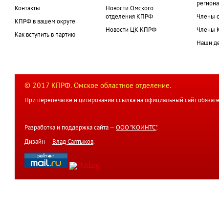
региона
Контакты
Новости Омского
отделения КПРФ
Члены 
КПРФ в вашем округе
Новости ЦК КПРФ
Члены 
Как вступить в партию
Наши д
© 2017 КПРФ. Омское областное отделение.
При перепечатке и цитировании ссылка на официальный сайт обязате
Разработка и поддержка сайта —
ООО "КОИНТС"
.
Дизайн —
Влад Салтыков
.