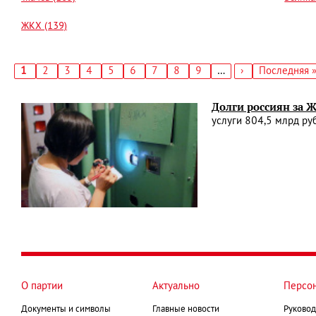
ЖКХ (139)
Текущая
1
Страница
2
Страница
3
Страница
4
Страница
5
Страница
6
Страница
7
Страница
8
Страница
9
…
Следующая
›
Последняя
Последняя 
страница
страница
страница
Нумерация
страниц
Долги россиян за 
услуги 804,5 млрд ру
О партии
Актуально
Персо
Документы и символы
Главные новости
Руковод