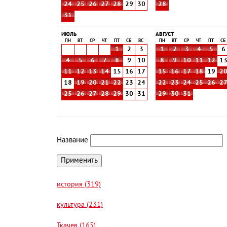
24
25
26
27
28
29
30
28
31
ИЮЛЬ
АВГУСТ
ПН
ВТ
СР
ЧТ
ПТ
СБ
ВС
ПН
ВТ
СР
ЧТ
ПТ
СБ
1
2
3
1
2
3
4
5
6
4
5
6
7
8
9
10
8
9
10
11
12
1
11
12
13
14
15
16
17
15
16
17
18
19
2
18
19
20
21
22
23
24
22
23
24
25
26
2
25
26
27
28
29
30
31
29
30
31
Название
история (319)
культура (231)
Ткачев (165)