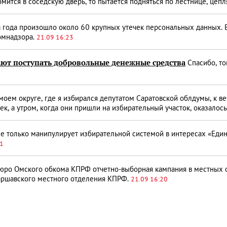
мится в соседскую дверь, то пытается подняться по лестнице, цепл
 года произошло около 60 крупных утечек персональных данных. В
омнадзора.
21.09 16:23
ют поступать добровольные денежные средства
Спасибо, то
моем округе, где я избирался депутатом Саратовской облдумы, к ве
ек, а утром, когда они пришли на избирательный участок, оказалос
е только манипулирует избирательной системой в интересах «Едино
21
юро Омского обкома КПРФ отчетно-выборная кампания в местных о
аршавского местного отделения КПРФ.
21.09 16:20