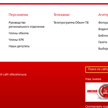
Персоналии
Телеканал
Агитп
Руководство
Телепрограмма Обком-ТВ
Фотор
регионального отделения
Видеот
Члены обкома
Библио
Члены КРК
Газета
Наши депутаты
Выборк
й сайт обязательна.
Наш значок
Скопировать код 