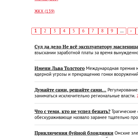
ЖКХ (139)
Текущая
1
Страница
2
Страница
3
Страница
4
Страница
5
Страница
6
Страница
7
Страница
8
Страница
9
…
Сл
›
страница
стр
Нумерация
страниц
Суд да дело Не всё эксплуататору маслениц
взыскании заработной платы за время вынужденн
Имени Льва Толстого
Международная премия мир
ядерной угро­зы и прекращению гонки вооружени
Думайте сами, решайте сами…
Регулированием
заниматься исключительно региональные власти.
Что с теми, кто не успел бежать?
Трагические 
обескураживающе назвало заранее тщательно пр
Приключения буйной блондинки
Омские эле