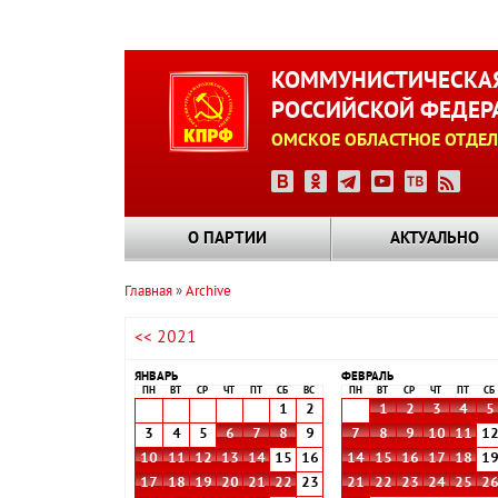
Перейти
к
КОММУНИСТИЧЕСКАЯ
основному
РОССИЙСКОЙ ФЕДЕР
содержанию
ОМСКОЕ ОБЛАСТНОЕ ОТДЕЛ
О ПАРТИИ
АКТУАЛЬНО
Главная
Archive
Строка
<< 2021
навигации
ЯНВАРЬ
ФЕВРАЛЬ
ПН
ВТ
СР
ЧТ
ПТ
СБ
ВС
ПН
ВТ
СР
ЧТ
ПТ
СБ
1
2
1
2
3
4
5
3
4
5
6
7
8
9
7
8
9
10
11
1
10
11
12
13
14
15
16
14
15
16
17
18
1
17
18
19
20
21
22
23
21
22
23
24
25
2