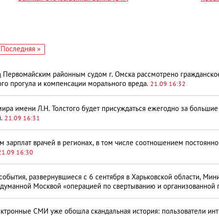
едующая
Последняя
Последняя »
аница
страница
а
Первомайским районным судом г. Омска рассмотрено гражданское 
ого прогула и компенсации морального вреда.
21.09 16:32
а име­ни Л.Н. Толстого будет при­суждаться ежегодно за большие
й.
21.09 16:31
 зарплат врачей в регионах, в том числе соотношением постоянн
21.09 16:30
события, развернувшиеся с 6 сентября в Харьковской области, Мин
одуманной Москвой «операцией по свертыванию и организованной
ктронные СМИ уже обошла скандальная история: пользователи инт