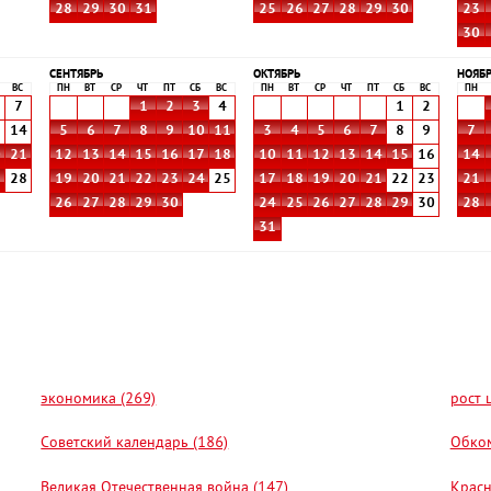
28
29
30
31
25
26
27
28
29
30
23
30
СЕНТЯБРЬ
ОКТЯБРЬ
НОЯБ
ВС
ПН
ВТ
СР
ЧТ
ПТ
СБ
ВС
ПН
ВТ
СР
ЧТ
ПТ
СБ
ВС
ПН
7
1
2
3
4
1
2
3
14
5
6
7
8
9
10
11
3
4
5
6
7
8
9
7
0
21
12
13
14
15
16
17
18
10
11
12
13
14
15
16
14
7
28
19
20
21
22
23
24
25
17
18
19
20
21
22
23
21
26
27
28
29
30
24
25
26
27
28
29
30
28
31
экономика (269)
рост 
Советский календарь (186)
Обком
Великая Отечественная война (147)
Красн