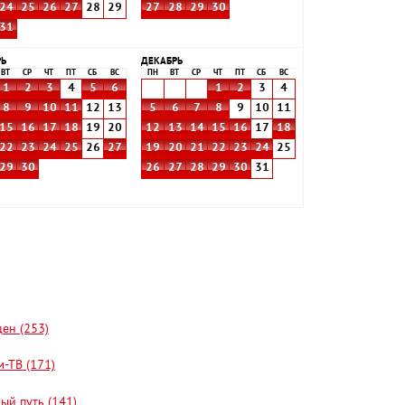
24
25
26
27
28
29
27
28
29
30
31
РЬ
ДЕКАБРЬ
ВТ
СР
ЧТ
ПТ
СБ
ВС
ПН
ВТ
СР
ЧТ
ПТ
СБ
ВС
1
2
3
4
5
6
1
2
3
4
8
9
10
11
12
13
5
6
7
8
9
10
11
15
16
17
18
19
20
12
13
14
15
16
17
18
22
23
24
25
26
27
19
20
21
22
23
24
25
29
30
26
27
28
29
30
31
цен (253)
-ТВ (171)
ый путь (141)