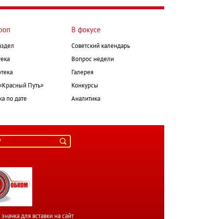
роп
В фокусе
аздел
Советский календарь
ека
Вопрос недели
тека
Галерея
 «Красный Путь»
Конкурсы
а по дате
Аналитика
значка для вставки на сайт