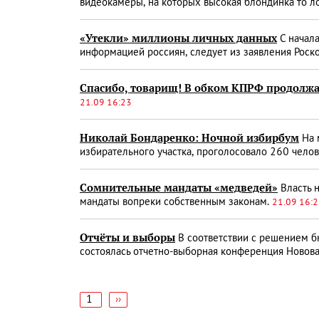
видеокамеры, на которых высокая блондинка то ло
«Утекли» миллионы личных данных
С начала
информацией россиян, следует из заявления Роск
Спасибо, товарищ! В обком КПРФ продолжа
21.09 16:23
Николай Бондаренко: Ночной избирбум
На 
избирательного участка, проголосовало 260 челов
Сомнительные мандаты «медведей»
Власть н
мандаты вопреки собственным законам.
21.09 16:
Отчёты и выборы
В соответствии с решением б
состоялась отчетно-выборная конференция Новов
1
Следующая
››
страница
Нумерация