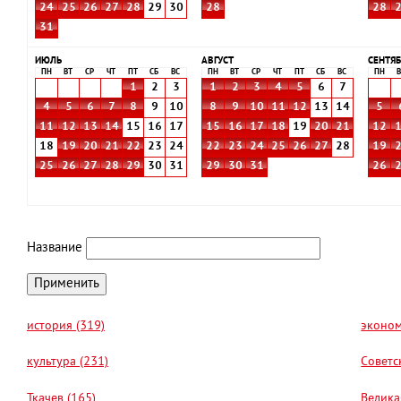
24
25
26
27
28
29
30
28
28
31
ИЮЛЬ
АВГУСТ
СЕНТЯБ
ПН
ВТ
СР
ЧТ
ПТ
СБ
ВС
ПН
ВТ
СР
ЧТ
ПТ
СБ
ВС
ПН
В
1
2
3
1
2
3
4
5
6
7
4
5
6
7
8
9
10
8
9
10
11
12
13
14
5
11
12
13
14
15
16
17
15
16
17
18
19
20
21
12
18
19
20
21
22
23
24
22
23
24
25
26
27
28
19
25
26
27
28
29
30
31
29
30
31
26
Название
история (319)
эконом
культура (231)
Советс
Ткачев (165)
Велика