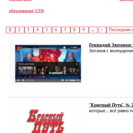
образование (139)
Текущая
1
Страница
2
Страница
3
Страница
4
Страница
5
Страница
6
Страница
7
Страница
8
Страница
9
…
Следующая
›
Последняя
Последняя 
страница
страница
страница
Нумерация
страниц
Геннадий Зюганов:
Зюганов с возмущение
"Красный Путь", №
которые... всё равно 