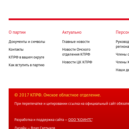
О партии
Актуально
Персо
Документы и символы
Главные новости
Руковод
региона
Контакты
Новости Омского
отделения КПРФ
Члены 
КПРФ в вашем округе
Новости ЦК КПРФ
Члены 
Как вступить в партию
Наши д
© 2017 КПРФ. Омское областное отделение.
При перепечатке и цитировании ссылка на официальный сайт обязате
Разработка и поддержка сайта —
ООО "КОИНТС"
.
Дизайн —
Влад Салтыков
.