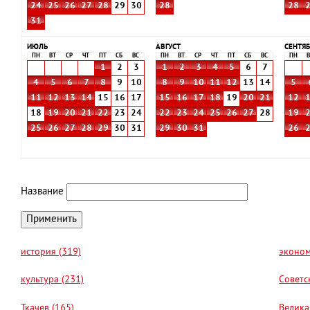
24
25
26
27
28
29
30
28
28
31
ИЮЛЬ
АВГУСТ
СЕНТЯБ
ПН
ВТ
СР
ЧТ
ПТ
СБ
ВС
ПН
ВТ
СР
ЧТ
ПТ
СБ
ВС
ПН
В
1
2
3
1
2
3
4
5
6
7
4
5
6
7
8
9
10
8
9
10
11
12
13
14
5
11
12
13
14
15
16
17
15
16
17
18
19
20
21
12
18
19
20
21
22
23
24
22
23
24
25
26
27
28
19
25
26
27
28
29
30
31
29
30
31
26
Название
история (319)
эконом
культура (231)
Советс
Ткачев (165)
Велика