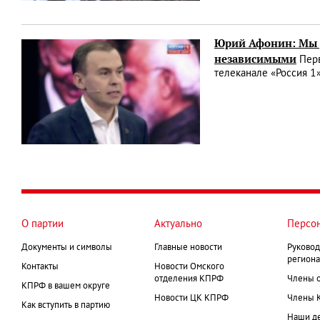
Юрий Афонин: Мы д
независимыми
Перв
телеканале «Россия 1
О партии
Актуально
Персо
Документы и символы
Главные новости
Руковод
региона
Контакты
Новости Омского
отделения КПРФ
Члены 
КПРФ в вашем округе
Новости ЦК КПРФ
Члены 
Как вступить в партию
Наши д