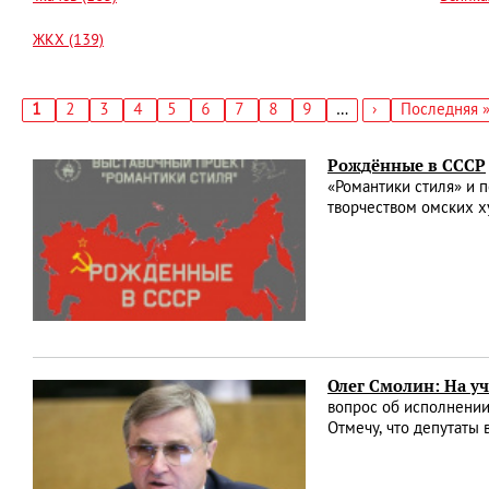
ЖКХ (139)
Текущая
1
Страница
2
Страница
3
Страница
4
Страница
5
Страница
6
Страница
7
Страница
8
Страница
9
…
Следующая
›
Последняя
Последняя 
страница
страница
страница
Нумерация
страниц
Рождённые в СССР
«Романтики стиля» и 
творчеством омских 
Олег Смолин: На уч
вопрос об исполнении
Отмечу, что депутаты