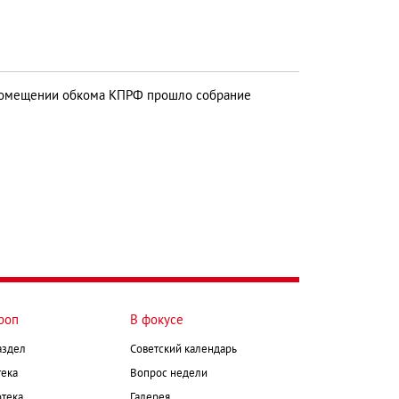
помещении обкома КПРФ прошло собрание
роп
В фокусе
аздел
Советский календарь
ека
Вопрос недели
тека
Галерея