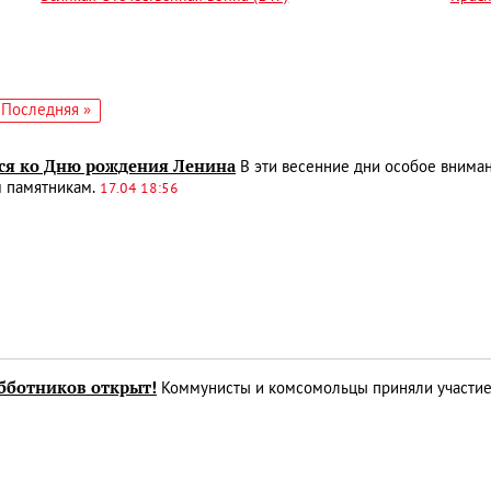
едующая
Последняя
Последняя »
аница
страница
ся ко Дню рождения Ленина
В эти весенние дни особое внима
м памятникам.
17.04 18:56
убботников открыт!
Коммунисты и комсомольцы приняли участие