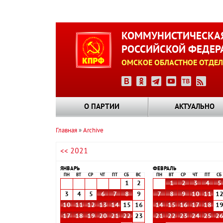
Перейти
к
КОММУНИСТИЧЕСКАЯ
основному
РОССИЙСКОЙ ФЕДЕР
содержанию
ОМСКОЕ ОБЛАСТНОЕ ОТДЕЛ
О ПАРТИИ
АКТУАЛЬНО
Главная
Archive
Строка
<< 2021
навигации
ЯНВАРЬ
ФЕВРАЛЬ
ПН
ВТ
СР
ЧТ
ПТ
СБ
ВС
ПН
ВТ
СР
ЧТ
ПТ
СБ
1
2
1
2
3
4
5
3
4
5
6
7
8
9
7
8
9
10
11
1
10
11
12
13
14
15
16
14
15
16
17
18
1
17
18
19
20
21
22
23
21
22
23
24
25
2