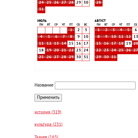
24
25
26
27
28
29
30
28
31
ИЮЛЬ
АВГУСТ
ПН
ВТ
СР
ЧТ
ПТ
СБ
ВС
ПН
ВТ
СР
ЧТ
ПТ
СБ
1
2
3
1
2
3
4
5
6
4
5
6
7
8
9
10
8
9
10
11
12
1
11
12
13
14
15
16
17
15
16
17
18
19
2
18
19
20
21
22
23
24
22
23
24
25
26
2
25
26
27
28
29
30
31
29
30
31
Название
история (319)
культура (231)
Ткачев (165)