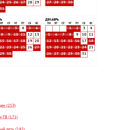
24
25
26
27
28
29
27
28
29
30
31
РЬ
ДЕКАБРЬ
ВТ
СР
ЧТ
ПТ
СБ
ВС
ПН
ВТ
СР
ЧТ
ПТ
СБ
ВС
1
2
3
4
5
6
1
2
3
4
8
9
10
11
12
13
5
6
7
8
9
10
11
15
16
17
18
19
20
12
13
14
15
16
17
18
22
23
24
25
26
27
19
20
21
22
23
24
25
29
30
26
27
28
29
30
31
цен (253)
-ТВ (171)
ый путь (141)