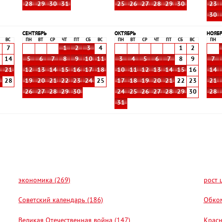
28
29
30
31
25
26
27
28
29
30
23
30
СЕНТЯБРЬ
ОКТЯБРЬ
НОЯБ
ВС
ПН
ВТ
СР
ЧТ
ПТ
СБ
ВС
ПН
ВТ
СР
ЧТ
ПТ
СБ
ВС
ПН
7
1
2
3
4
1
2
3
14
5
6
7
8
9
10
11
3
4
5
6
7
8
9
7
0
21
12
13
14
15
16
17
18
10
11
12
13
14
15
16
14
7
28
19
20
21
22
23
24
25
17
18
19
20
21
22
23
21
26
27
28
29
30
24
25
26
27
28
29
30
28
31
экономика (269)
рост 
Советский календарь (186)
Обком
Великая Отечественная война (147)
Красн