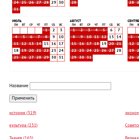
24
25
26
27
28
29
30
28
28
31
ИЮЛЬ
АВГУСТ
СЕНТЯБ
ПН
ВТ
СР
ЧТ
ПТ
СБ
ВС
ПН
ВТ
СР
ЧТ
ПТ
СБ
ВС
ПН
В
1
2
3
1
2
3
4
5
6
7
4
5
6
7
8
9
10
8
9
10
11
12
13
14
5
11
12
13
14
15
16
17
15
16
17
18
19
20
21
12
18
19
20
21
22
23
24
22
23
24
25
26
27
28
19
25
26
27
28
29
30
31
29
30
31
26
Название
история (319)
эконом
культура (231)
Советс
Ткачев (165)
Велика