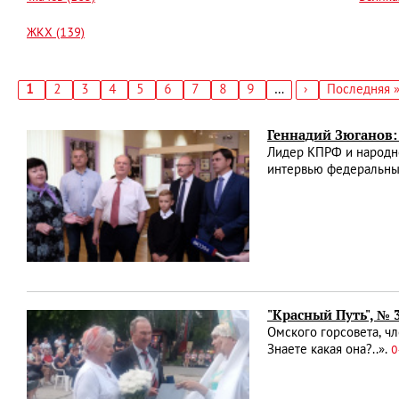
ЖКХ (139)
Текущая
1
Страница
2
Страница
3
Страница
4
Страница
5
Страница
6
Страница
7
Страница
8
Страница
9
…
Следующая
›
Последняя
Последняя 
страница
страница
страница
Нумерация
страниц
Геннадий Зюганов:
Лидер КПРФ и народно
интервью федеральн
"Красный Путь", № 
Омского горсовета, ч
Знаете какая она?..».
0