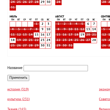
24
25
26
27
28
29
30
28
28
31
ИЮЛЬ
АВГУСТ
СЕНТЯБ
ПН
ВТ
СР
ЧТ
ПТ
СБ
ВС
ПН
ВТ
СР
ЧТ
ПТ
СБ
ВС
ПН
В
1
2
3
1
2
3
4
5
6
7
4
5
6
7
8
9
10
8
9
10
11
12
13
14
5
11
12
13
14
15
16
17
15
16
17
18
19
20
21
12
18
19
20
21
22
23
24
22
23
24
25
26
27
28
19
25
26
27
28
29
30
31
29
30
31
26
Название
история (319)
эконом
культура (231)
Советс
Ткачев (165)
Велика