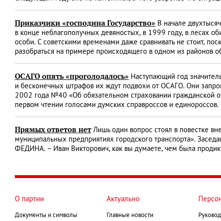
Приказчики «господина Государство»
В начале двухтысяч
в конце неблагополучных девяностых, в 1999 году, в лесах об
особи. С советскими временами даже сравнивать не стоит, п
разобраться на примере происходящего в одном из районов о
ОСАГО опять «проголодалось»
Наступающий год значитель
и бесконечных штрафов их ждут подвохи от ОСАГО. Они запро
2002 года №40 «Об обязательном страховании гражданской от
первом чтении голосами думских справроссов и единороссов.
Прямых ответов нет
Лишь один вопрос стоял в повестке вн
муниципальных предприятиях городского транспорта». Заседа
ФЕДИНА. – Иван Викторович, как вы думаете, чем была продик
О партии
Актуально
Персо
Документы и символы
Главные новости
Руковод