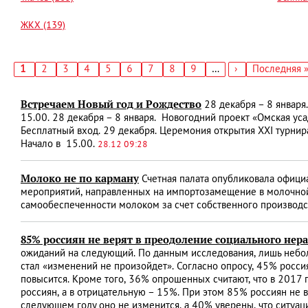
ЖКХ (139)
Текущая
1
Страница
2
Страница
3
Страница
4
Страница
5
Страница
6
Страница
7
Страница
8
Страница
9
…
Следующая
›
Последняя
Последняя 
страница
страница
страница
Нумерация
страниц
Встречаем Новый год и Рождество
28 декабря – 8 января
15.00. 28 декабря – 8 января. Новогодний проект «Омская уса
Бесплатный вход. 29 декабря. Церемония открытия XXI турни
Начало в 15.00.
28.12 09:28
Молоко не по карману
Счетная палата опубликовала офици
мероприятий, направленных на импортозамещение в молочной 
самообеспеченности молоком за счет собственного производс
85% россиян не верят в преодоление социального нер
ожиданий на следующий. По данным исследования, лишь небо
стал «изменений не произойдет». Согласно опросу, 45% россиян
повысится. Кроме того, 36% опрошенных считают, что в 2017 
россиян, а в отрицательную – 15%. При этом 85% россиян не в
следующем году оно не изменится, а 40% уверены, что ситуац