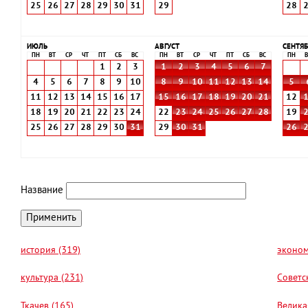
25
26
27
28
29
30
31
29
28
ИЮЛЬ
АВГУСТ
СЕНТЯБ
ПН
ВТ
СР
ЧТ
ПТ
СБ
ВС
ПН
ВТ
СР
ЧТ
ПТ
СБ
ВС
ПН
В
1
2
3
1
2
3
4
5
6
7
4
5
6
7
8
9
10
8
9
10
11
12
13
14
5
11
12
13
14
15
16
17
15
16
17
18
19
20
21
12
18
19
20
21
22
23
24
22
23
24
25
26
27
28
19
25
26
27
28
29
30
31
29
30
31
26
Название
история (319)
эконом
культура (231)
Советс
Ткачев (165)
Велика