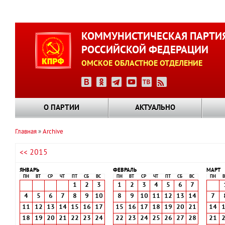
Перейти
к
КОММУНИСТИЧЕСКАЯ ПАРТИ
основному
РОССИЙСКОЙ ФЕДЕРАЦИИ
содержанию
ОМСКОЕ ОБЛАСТНОЕ ОТДЕЛЕНИЕ
О ПАРТИИ
АКТУАЛЬНО
Главная
Archive
Строка
<< 2015
навигации
ЯНВАРЬ
ФЕВРАЛЬ
МАРТ
ПН
ВТ
СР
ЧТ
ПТ
СБ
ВС
ПН
ВТ
СР
ЧТ
ПТ
СБ
ВС
ПН
В
1
2
3
1
2
3
4
5
6
7
4
5
6
7
8
9
10
8
9
10
11
12
13
14
7
11
12
13
14
15
16
17
15
16
17
18
19
20
21
14
18
19
20
21
22
23
24
22
23
24
25
26
27
28
21