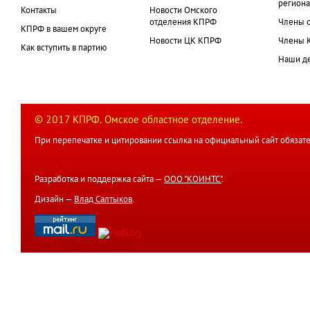
региона
Контакты
Новости Омского
отделения КПРФ
Члены 
КПРФ в вашем округе
Новости ЦК КПРФ
Члены 
Как вступить в партию
Наши д
© 2017 КПРФ. Омское областное отделение.
При перепечатке и цитировании ссылка на официальный сайт обязате
Разработка и поддержка сайта —
ООО "КОИНТС"
.
Дизайн —
Влад Салтыков
.