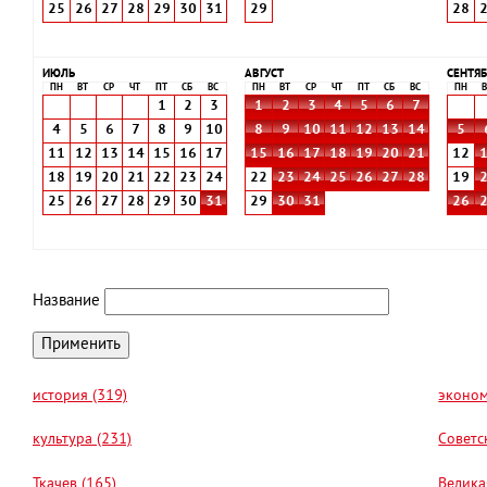
25
26
27
28
29
30
31
29
28
ИЮЛЬ
АВГУСТ
СЕНТЯБ
ПН
ВТ
СР
ЧТ
ПТ
СБ
ВС
ПН
ВТ
СР
ЧТ
ПТ
СБ
ВС
ПН
В
1
2
3
1
2
3
4
5
6
7
4
5
6
7
8
9
10
8
9
10
11
12
13
14
5
11
12
13
14
15
16
17
15
16
17
18
19
20
21
12
18
19
20
21
22
23
24
22
23
24
25
26
27
28
19
25
26
27
28
29
30
31
29
30
31
26
Название
история (319)
эконом
культура (231)
Советс
Ткачев (165)
Велика