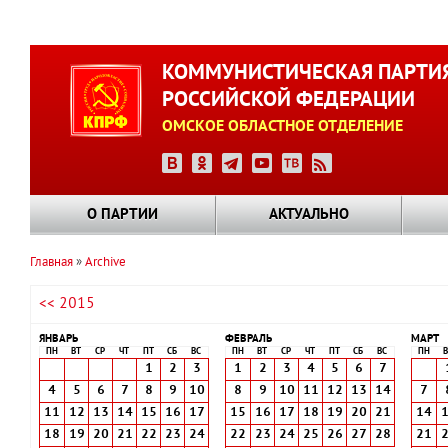
Перейти
к
КОММУНИСТИЧЕСКАЯ ПАРТИ
основному
РОССИЙСКОЙ ФЕДЕРАЦИИ
содержанию
ОМСКОЕ ОБЛАСТНОЕ ОТДЕЛЕНИЕ
О ПАРТИИ
АКТУАЛЬНО
Главная
Archive
Строка
<< 2015
навигации
ЯНВАРЬ
ФЕВРАЛЬ
МАРТ
ПН
ВТ
СР
ЧТ
ПТ
СБ
ВС
ПН
ВТ
СР
ЧТ
ПТ
СБ
ВС
ПН
В
1
2
3
1
2
3
4
5
6
7
4
5
6
7
8
9
10
8
9
10
11
12
13
14
7
11
12
13
14
15
16
17
15
16
17
18
19
20
21
14
18
19
20
21
22
23
24
22
23
24
25
26
27
28
21