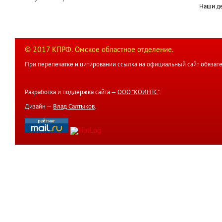
Наши д
© 2017 КПРФ. Омское областное отделение.
При перепечатке и цитировании ссылка на официальный сайт обязате
Разработка и поддержка сайта —
ООО "КОИНТС"
.
Дизайн —
Влад Салтыков
.