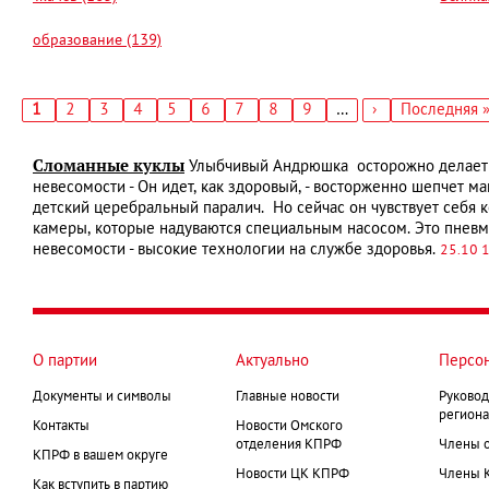
образование (139)
Текущая
1
Страница
2
Страница
3
Страница
4
Страница
5
Страница
6
Страница
7
Страница
8
Страница
9
…
Следующая
›
Последняя
Последняя 
страница
страница
страница
Нумерация
страниц
Сломанные куклы
Улыбчивый Андрюшка осторожно делает нес
невесомости - Он идет, как здоровый, - восторженно шепчет ма
детский церебральный паралич. Но сейчас он чувствует себя
камеры, которые надуваются специальным насосом. Это пневм
невесомости - высокие технологии на службе здоровья.
25.10 
О партии
Актуально
Персо
Документы и символы
Главные новости
Руковод
региона
Контакты
Новости Омского
отделения КПРФ
Члены 
КПРФ в вашем округе
Новости ЦК КПРФ
Члены 
Как вступить в партию