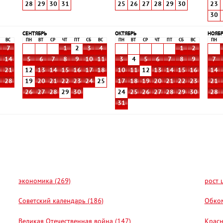
28
29
30
31
25
26
27
28
29
30
23
30
СЕНТЯБРЬ
ОКТЯБРЬ
НОЯБ
ВС
ПН
ВТ
СР
ЧТ
ПТ
СБ
ВС
ПН
ВТ
СР
ЧТ
ПТ
СБ
ВС
ПН
7
1
2
3
4
1
2
3
14
5
6
7
8
9
10
11
3
4
5
6
7
8
9
7
0
21
12
13
14
15
16
17
18
10
11
12
13
14
15
16
14
7
28
19
20
21
22
23
24
25
17
18
19
20
21
22
23
21
26
27
28
29
30
24
25
26
27
28
29
30
28
31
экономика (269)
рост 
Советский календарь (186)
Обком
Великая Отечественная война (147)
Красн