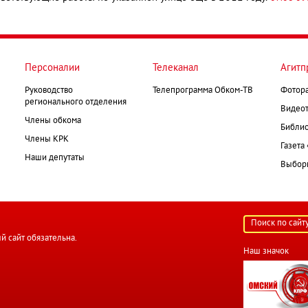
Персоналии
Телеканал
Агитп
Руководство
Телепрограмма Обком-ТВ
Фотор
регионального отделения
Видеот
Члены обкома
Библио
Члены КРК
Газета
Наши депутаты
Выборк
й сайт обязательна.
Наш значок