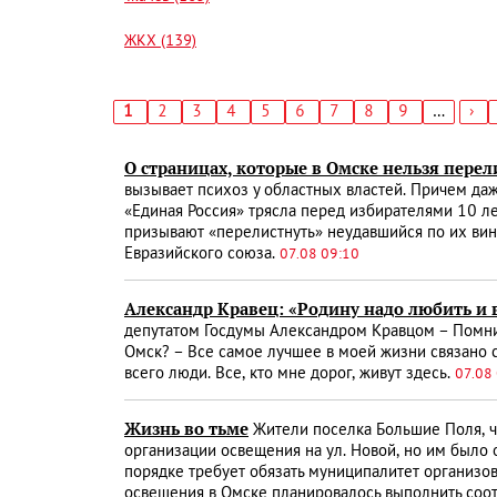
ЖКХ (139)
Текущая
1
Страница
2
Страница
3
Страница
4
Страница
5
Страница
6
Страница
7
Страница
8
Страница
9
…
Сл
›
страница
стр
Нумерация
страниц
О страницах, которые в Омске нельзя пере
вызывает психоз у областных властей. Причем да
«Единая Россия» трясла перед избирателями 10 ле
призывают «перелистнуть» неудавшийся по их вин
Евразийского союза.
07.08 09:10
Александр Кравец: «Родину надо любить и 
депутатом Госдумы Александром Кравцом – Помните
Омск? – Все самое лучшее в моей жизни связано с
всего люди. Все, кто мне дорог, живут здесь.
07.08
Жизнь во тьме
Жители поселка Большие Поля, чт
организации освещения на ул. Новой, но им было о
порядке требует обязать муниципалитет организо
освещения в Омске планировалось выполнить соот