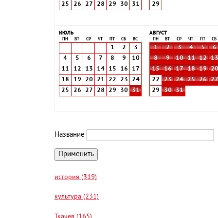
25
26
27
28
29
30
31
29
ИЮЛЬ
АВГУСТ
ПН
ВТ
СР
ЧТ
ПТ
СБ
ВС
ПН
ВТ
СР
ЧТ
ПТ
СБ
1
2
3
1
2
3
4
5
6
4
5
6
7
8
9
10
8
9
10
11
12
1
11
12
13
14
15
16
17
15
16
17
18
19
2
18
19
20
21
22
23
24
22
23
24
25
26
2
25
26
27
28
29
30
31
29
30
31
Название
история (319)
культура (231)
Ткачев (165)