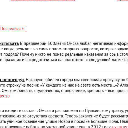
едующая
Последняя
Последняя »
аница
страница
листывать
В преддверии 300­летия Омска любая негативная информ
же когда речь лишь о самых элементарных вопросах, которые зада
т подряд? Почему никто не понес реальные наказания за срыв стол
е праздник и сосредоточиться на подготовке к следующей дате: че
в непогоду»
Накануне юбилея города мы совершили прогулку по 
 строчку из песни: «У каждого из нас на свете есть места...»? Ал
 Омском: юность, студенчество, становление, зрелость – все прошл
 09:10
о входит в состав г. Омска и расположен по Пушкинскому тракту, 
тказано из-за отсутствия средств. Теперь заявление будет рассмат
вать уличное освещение улицы Новой в поселке Большие Поля. Пла
ветствующие работы по указанной улице еще в 2012 году.
07.08 09