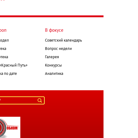
роп
В фокусе
аздел
Советский календарь
ека
Вопрос недели
тека
Галерея
 «Красный Путь»
Конкурсы
а по дате
Аналитика