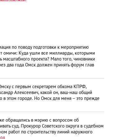
ация по поводу подготовки к мероприятию
ют омичи: Куда ушли все миллиарды, которыми
ь масштабного проекта? Мало того, чиновники
рез два года Омск должен принять форум глав
Омску с первым секретарем обкома КПРФ,
ександр Алексеевич, какой он, ваш-наш общий
о в этом городе. Но Омск для меня – это прежде
уже обращались в мэрию с вопросом об
ривать суд. Прокурор Советского округа в судебном
ном работ по строительству линий наружного
:08