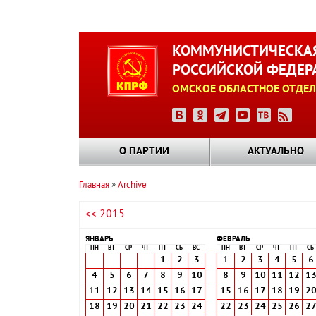
Перейти
к
КОММУНИСТИЧЕСКАЯ
основному
РОССИЙСКОЙ ФЕДЕР
содержанию
ОМСКОЕ ОБЛАСТНОЕ ОТДЕЛ
О ПАРТИИ
АКТУАЛЬНО
Главная
Archive
Строка
<< 2015
навигации
ЯНВАРЬ
ФЕВРАЛЬ
ПН
ВТ
СР
ЧТ
ПТ
СБ
ВС
ПН
ВТ
СР
ЧТ
ПТ
СБ
1
2
3
1
2
3
4
5
6
4
5
6
7
8
9
10
8
9
10
11
12
1
11
12
13
14
15
16
17
15
16
17
18
19
2
18
19
20
21
22
23
24
22
23
24
25
26
2