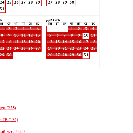
24
25
26
27
28
29
27
28
29
30
31
РЬ
ДЕКАБРЬ
ВТ
СР
ЧТ
ПТ
СБ
ВС
ПН
ВТ
СР
ЧТ
ПТ
СБ
ВС
1
2
3
4
5
6
1
2
3
4
8
9
10
11
12
13
5
6
7
8
9
10
11
15
16
17
18
19
20
12
13
14
15
16
17
18
22
23
24
25
26
27
19
20
21
22
23
24
25
29
30
26
27
28
29
30
31
цен (253)
-ТВ (171)
ый путь (141)