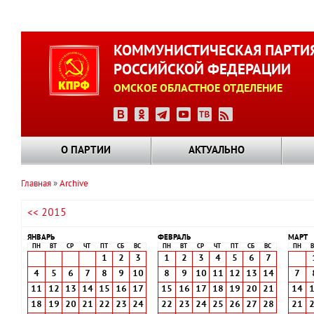
Перейти
к
КОММУНИСТИЧЕСКАЯ ПАРТИ
основному
РОССИЙСКОЙ ФЕДЕРАЦИИ
содержанию
ОМСКОЕ ОБЛАСТНОЕ ОТДЕЛЕНИЕ
О ПАРТИИ
АКТУАЛЬНО
Главная
Archive
Строка
<< 2015
навигации
ЯНВАРЬ
ФЕВРАЛЬ
МАРТ
ПН
ВТ
СР
ЧТ
ПТ
СБ
ВС
ПН
ВТ
СР
ЧТ
ПТ
СБ
ВС
ПН
В
1
2
3
1
2
3
4
5
6
7
4
5
6
7
8
9
10
8
9
10
11
12
13
14
7
11
12
13
14
15
16
17
15
16
17
18
19
20
21
14
18
19
20
21
22
23
24
22
23
24
25
26
27
28
21