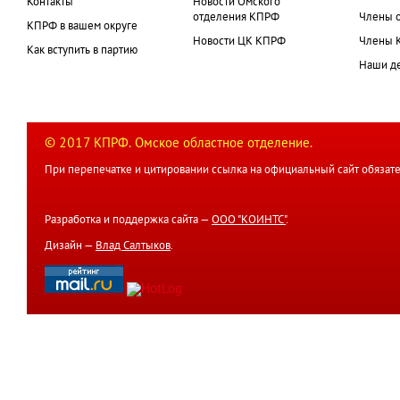
Контакты
Новости Омского
отделения КПРФ
Члены 
КПРФ в вашем округе
Новости ЦК КПРФ
Члены 
Как вступить в партию
Наши д
© 2017 КПРФ. Омское областное отделение.
При перепечатке и цитировании ссылка на официальный сайт обязате
Разработка и поддержка сайта —
ООО "КОИНТС"
.
Дизайн —
Влад Салтыков
.