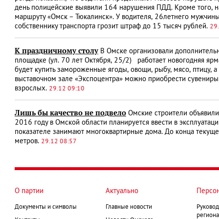
день полицейские выявили 164 нарушения ПДД. Кроме того, на
маршруту «Омск – Тюкалинск». У водителя, 26­летнего мужчин
собственнику транспорта грозит штраф до 15 тысяч рублей.
29
К праздничному столу
В Омске организовали дополнительн
площадке (ул. 70 лет Октября, 25/2) работает новогодняя ярм
будет купить замороженные ягоды, овощи, рыбу, мясо, птицу,
выставочном зале «Экспоцентра» можно приобрести сувениры 
взрослых.
29.12 09:10
Лишь бы качество не подвело
Омские строители объявили 
2016 году в Омской области планируется ввести в эксплуатаци
показателе занимают многоквартирные дома. До конца текущег
метров.
29.12 08:57
О партии
Актуально
Персо
Документы и символы
Главные новости
Руковод
региона