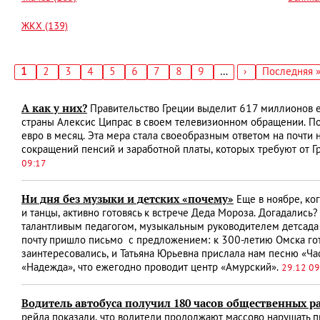
ЖКХ (139)
Текущая
1
Страница
2
Страница
3
Страница
4
Страница
5
Страница
6
Страница
7
Страница
8
Страница
9
…
Следующая
›
Последняя
Последняя 
страница
страница
страница
Нумерация
страниц
А как у них?
Правительство Греции выделит 617 миллионов 
страны Алексис Ципрас в своем телевизионном обращении. По 
евро в месяц. Эта мера стала своеобразным ответом на почти
сокращений пенсий и заработной платы, которых требуют от 
09:17
Ни дня без музыки и детских «почему»
Еще в ноябре, ког
и танцы, активно готовясь к встрече Деда Мороза. Догадались
талантливым педагогом, музыкальным руководителем детсада
почту пришло письмо с предложением: к 300-летию Омска гото
заинтересовались, и Татьяна Юрьевна прислала нам песню «Ча
«Надежда», что ежегодно проводит центр «Амурский».
29.12 09
Водитель автобуса получил 180 часов общественных р
рейда показали, что водители продолжают массово нарушать п