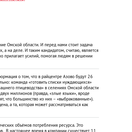
ие Омской области. И перед нами стоит задача
, а на деле. И таким кандидатом, считаю, является
ло прилагает усилий, помогая людям в решении
рмация о том, что в райцентре Азово будут 26
циально: команда «готовить списки нуждающихся»
машнего птицеводства» в селениях Омской области
 двух миллионов (правда, «злые языки», вроде
т, что большинство из них – «выбракованные»).
ена, а та, которая может рассматриваться как
ческих объёмов потребления ресурса. Это
ов. В настоящее время в компании существует 11