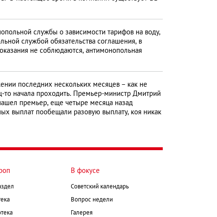
польной службы о зависимости тарифов на воду,
польной службой обязательства соглашения, в
оказания не соблюдаются, антимонопольная
жении последних нескольких месяцев – как не
ец-то начала проходить. Премьер-министр Дмитрий
 нашел премьер, еще четыре месяца назад
нных выплат пообещали разовую выплату, коя никак
роп
В фокусе
аздел
Советский календарь
ека
Вопрос недели
тека
Галерея