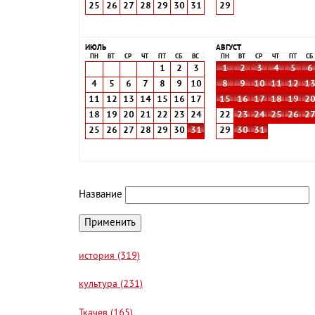
25
26
27
28
29
30
31
29
ИЮЛЬ
АВГУСТ
ПН
ВТ
СР
ЧТ
ПТ
СБ
ВС
ПН
ВТ
СР
ЧТ
ПТ
СБ
1
2
3
1
2
3
4
5
6
4
5
6
7
8
9
10
8
9
10
11
12
1
11
12
13
14
15
16
17
15
16
17
18
19
2
18
19
20
21
22
23
24
22
23
24
25
26
2
25
26
27
28
29
30
31
29
30
31
Название
история (319)
культура (231)
Ткачев (165)