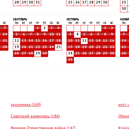
28
29
30
31
25
26
27
28
29
30
23
30
СЕНТЯБРЬ
ОКТЯБРЬ
НОЯБ
ВС
ПН
ВТ
СР
ЧТ
ПТ
СБ
ВС
ПН
ВТ
СР
ЧТ
ПТ
СБ
ВС
ПН
7
1
2
3
4
1
2
3
14
5
6
7
8
9
10
11
3
4
5
6
7
8
9
7
0
21
12
13
14
15
16
17
18
10
11
12
13
14
15
16
14
7
28
19
20
21
22
23
24
25
17
18
19
20
21
22
23
21
26
27
28
29
30
24
25
26
27
28
29
30
28
31
экономика (269)
рост 
Советский календарь (186)
Обком
Великая Отечественная война (147)
Красн