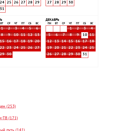
24
25
26
27
28
29
27
28
29
30
31
РЬ
ДЕКАБРЬ
ВТ
СР
ЧТ
ПТ
СБ
ВС
ПН
ВТ
СР
ЧТ
ПТ
СБ
ВС
1
2
3
4
5
6
1
2
3
4
8
9
10
11
12
13
5
6
7
8
9
10
11
15
16
17
18
19
20
12
13
14
15
16
17
18
22
23
24
25
26
27
19
20
21
22
23
24
25
29
30
26
27
28
29
30
31
цен (253)
-ТВ (171)
ый путь (141)