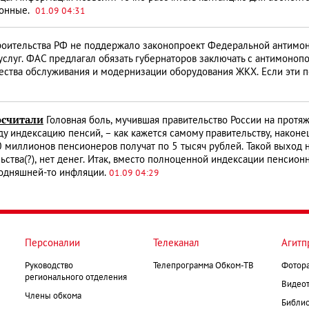
ронные.
01.09 04:31
оительства РФ не поддержало законопроект Федеральной антимоно
х услуг. ФАС предлагал обязать губернаторов заключать с антимоно
ества обслуживания и модернизации оборудования ЖКХ. Если эти п
осчитали
Головная боль, мучившая правительство России на протя
у индексацию пенсий, – как кажется самому правительству, након
0 миллионов пенсионеров получат по 5 тысяч рублей. Такой выход
ельства(?), нет денег. Итак, вместо полноценной индексации пенсио
годняшней-то инфляции.
01.09 04:29
Персоналии
Телеканал
Агитп
Руководство
Телепрограмма Обком-ТВ
Фотор
регионального отделения
Видеот
Члены обкома
Библио