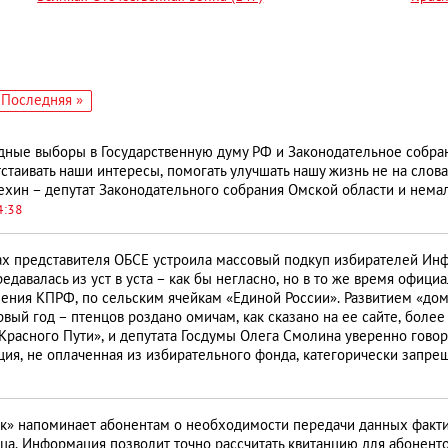
едующая
Последняя
Последняя »
аница
страница
ные выборы в Государственную думу РФ и Законодательное собран
тстаивать наши интересы, помогать улучшать нашу жизнь не на словах
хин – депутат Законодательного собрания Омской области и нема
4:38
ах представителя ОБСЕ устроила массовый подкуп избирателей Инфо
ередавалась из уст в уста – как бы негласно, но в то же время офи
ения КПРФ, по сельским ячейкам «Единой России». Развитием «до
рвый год – птенцов роздано омичам, как сказано на ее сайте, более
расного Пути», и депутата Госдумы Олега Смолина уверенно говоря
ация, не оплаченная из избирательного фонда, категорически запрещ
к» напоминает абонентам о необходимости передачи данных факти
яца. Информация позволит точно рассчитать квитанцию для абонент