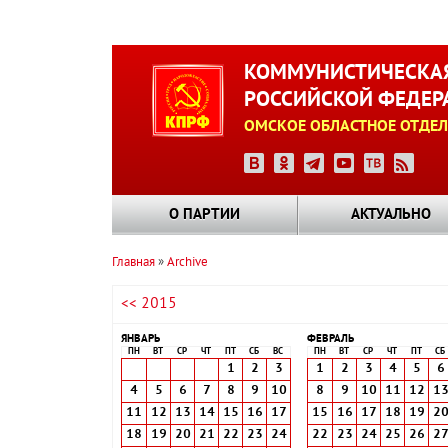
Перейти
к
КОММУНИСТИЧЕСКАЯ
основному
РОССИЙСКОЙ ФЕДЕР
содержанию
ОМСКОЕ ОБЛАСТНОЕ ОТДЕЛ
О ПАРТИИ
АКТУАЛЬНО
Главная
Archive
Строка
<< 2015
навигации
ЯНВАРЬ
ФЕВРАЛЬ
ПН
ВТ
СР
ЧТ
ПТ
СБ
ВС
ПН
ВТ
СР
ЧТ
ПТ
СБ
1
2
3
1
2
3
4
5
6
4
5
6
7
8
9
10
8
9
10
11
12
1
11
12
13
14
15
16
17
15
16
17
18
19
2
18
19
20
21
22
23
24
22
23
24
25
26
2