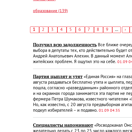
образование (139)
Текущая
1
Страница
2
Страница
3
Страница
4
Страница
5
Страница
6
Страница
7
Страница
8
Страница
9
…
Сл
›
страница
стр
Нумерация
страниц
Получил всю задолженность
Все ближе очеред
выбора в депутаты тех, кто действительно будет о
Андрей Анатольевич Алехин. В данный момент Але
житейских проблем. Я ощутил это на себе.
01.09 0
Партия цыплят и утят
«Единая Россия» на глаз
августа раздаваться бесплатно утята и цыплята, п
пошла, согласно «разведданным» районного отдел
и на окраинах города занимается эта партия не пе
фермера Петра Шумакова, известного читателям «К
Но, как известно, с 20 августа предвыборная агит
подкуп избирателей – и подавно.
01.09 04:35
Специалисты напоминают
«Росводоканал Омс
желательно делать с 23 по 25 число каждого мес