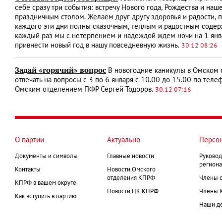
себе сразу три события: встречу Нового года, Рождества и наш
праздничным столом. Желаем друг другу здо­ровья и радости,
каждого эти дни полны сказочным, теплым и радостным содерж
каждый раз мы с нетерпением и надеждой ждем ночи на 1 янва
привнести новый год в нашу повседневную жизнь.
30.12 08:26
Задай «горячий» вопрос
В новогодние каникулы в Омском 
отвечать на вопросы с 3 по 6 января с 10.00 до 15.00 по теле
Омским отделением ПФР Сергей Тодоров.
30.12 07:16
О партии
Актуально
Персо
Документы и символы
Главные новости
Руковод
региона
Контакты
Новости Омского
отделения КПРФ
Члены 
КПРФ в вашем округе
Новости ЦК КПРФ
Члены 
Как вступить в партию
Наши д