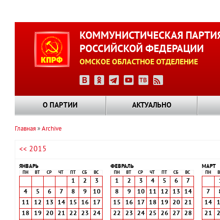
Перейти
к
КОММУНИСТИЧЕСКАЯ ПАРТИ
основному
РОССИЙСКОЙ ФЕДЕРАЦИИ
содержанию
ОМСКОЕ ОБЛАСТНОЕ ОТДЕЛЕНИЕ
О ПАРТИИ
АКТУАЛЬНО
Главная
Archive
Строка
<< 2015
навигации
ЯНВАРЬ
ФЕВРАЛЬ
МАРТ
ПН
ВТ
СР
ЧТ
ПТ
СБ
ВС
ПН
ВТ
СР
ЧТ
ПТ
СБ
ВС
ПН
В
1
2
3
1
2
3
4
5
6
7
4
5
6
7
8
9
10
8
9
10
11
12
13
14
7
11
12
13
14
15
16
17
15
16
17
18
19
20
21
14
18
19
20
21
22
23
24
22
23
24
25
26
27
28
21