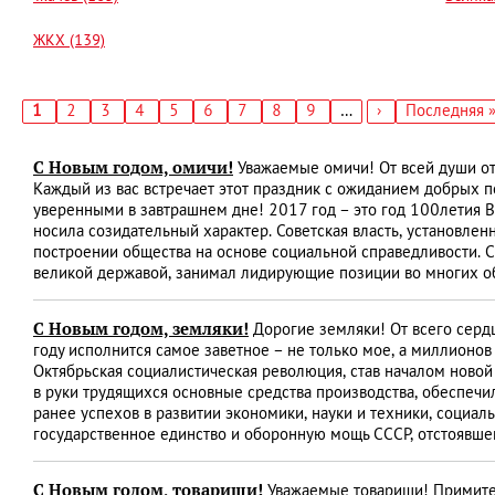
ЖКХ (139)
Текущая
1
Страница
2
Страница
3
Страница
4
Страница
5
Страница
6
Страница
7
Страница
8
Страница
9
…
Следующая
›
Последняя
Последняя 
страница
страница
страница
Нумерация
страниц
С Новым годом, омичи!
Уважаемые омичи! От всей души от
Каждый из вас встречает этот праздник с ожиданием добрых п
уверенными в завтрашнем дне! 2017 год – это год 100­летия
носила созидательный характер. Советская власть, установле
построении общества на основе социальной справедливости. 
великой державой, занимал лидирующие позиции во многих о
С Новым годом, земляки!
Дорогие земляки! От всего сердц
году исполнится самое заветное – не только мое, а миллионо
Октябрьская социалистическая революция, став началом новой
в руки трудящихся основные средства производства, обеспеч
ранее успехов в развитии экономики, науки и техники, социа
государственное единство и оборонную мощь СССР, отстоявше
С Новым годом, товарищи!
Уважаемые товарищи! Примите 