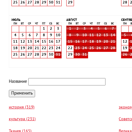
25
26
27
28
29
30
31
29
28
ИЮЛЬ
АВГУСТ
СЕНТЯБ
ПН
ВТ
СР
ЧТ
ПТ
СБ
ВС
ПН
ВТ
СР
ЧТ
ПТ
СБ
ВС
ПН
В
1
2
3
1
2
3
4
5
6
7
4
5
6
7
8
9
10
8
9
10
11
12
13
14
5
11
12
13
14
15
16
17
15
16
17
18
19
20
21
12
18
19
20
21
22
23
24
22
23
24
25
26
27
28
19
25
26
27
28
29
30
31
29
30
31
26
Название
история (319)
эконом
культура (231)
Советс
Ткачев (165)
Велика