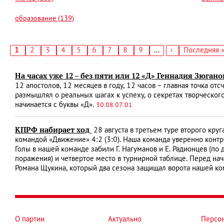
образование (139)
Текущая
1
Страница
2
Страница
3
Страница
4
Страница
5
Страница
6
Страница
7
Страница
8
Страница
9
…
Следующая
›
Последняя
Последняя 
страница
страница
страница
Нумерация
страниц
На часах уже 12 – без пяти или 12 «Д» Геннадия Зюгано
12 апостолов, 12 месяцев в году, 12 часов – главная точка о
размышлял о реальных шагах к успеху, о секретах творческого
начинается с буквы «Д».
30.08 07:01
КПРФ набирает ход
28 августа в третьем туре второго кр
командой «Движение» 4:2 (3:0). Наша команда уверенно контро
Голы в нашей команде забили Г. Нагуманов и Е. Радионцев (по 
поражения) и четвертое место в турнирной таблице. Перед н
Романа Щукина, который два сезона защищал ворота нашей к
О партии
Актуально
Персо