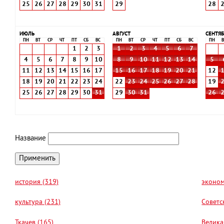
25
26
27
28
29
30
31
29
28
ИЮЛЬ
АВГУСТ
СЕНТЯБ
ПН
ВТ
СР
ЧТ
ПТ
СБ
ВС
ПН
ВТ
СР
ЧТ
ПТ
СБ
ВС
ПН
В
1
2
3
1
2
3
4
5
6
7
4
5
6
7
8
9
10
8
9
10
11
12
13
14
5
11
12
13
14
15
16
17
15
16
17
18
19
20
21
12
18
19
20
21
22
23
24
22
23
24
25
26
27
28
19
25
26
27
28
29
30
31
29
30
31
26
Название
история (319)
эконом
культура (231)
Советс
Ткачев (165)
Велика