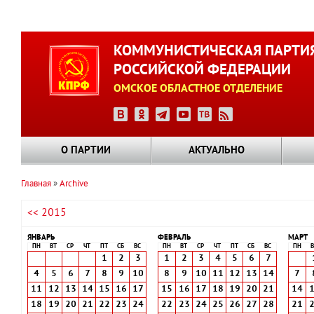
Перейти
к
КОММУНИСТИЧЕСКАЯ ПАРТИ
основному
РОССИЙСКОЙ ФЕДЕРАЦИИ
содержанию
ОМСКОЕ ОБЛАСТНОЕ ОТДЕЛЕНИЕ
О ПАРТИИ
АКТУАЛЬНО
Главная
Archive
Строка
<< 2015
навигации
ЯНВАРЬ
ФЕВРАЛЬ
МАРТ
ПН
ВТ
СР
ЧТ
ПТ
СБ
ВС
ПН
ВТ
СР
ЧТ
ПТ
СБ
ВС
ПН
В
1
2
3
1
2
3
4
5
6
7
4
5
6
7
8
9
10
8
9
10
11
12
13
14
7
11
12
13
14
15
16
17
15
16
17
18
19
20
21
14
18
19
20
21
22
23
24
22
23
24
25
26
27
28
21