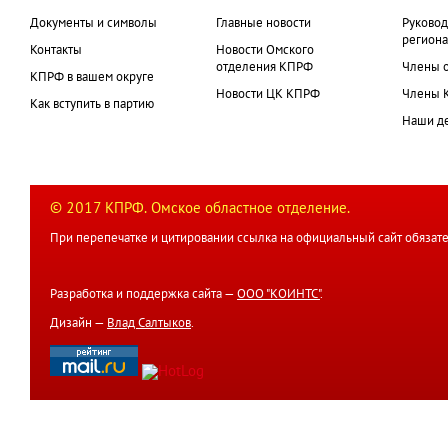
Документы и символы
Главные новости
Руковод
региона
Контакты
Новости Омского
отделения КПРФ
Члены 
КПРФ в вашем округе
Новости ЦК КПРФ
Члены 
Как вступить в партию
Наши д
© 2017 КПРФ. Омское областное отделение.
При перепечатке и цитировании ссылка на официальный сайт обязате
Разработка и поддержка сайта —
ООО "КОИНТС"
.
Дизайн —
Влад Салтыков
.