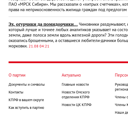
ПАО «МРСК Сибири». Мы рассказали о «хитрых счетчиках», ко
права на неприкосновенность жилища граждан под предлогом 
Эх, огурчики да помидорчики…
Чиновники раздумывают, к
который лучше и точнее любых аналитиков указывает на состо
земли, даже полоса земли вдоль железной дороги? Эти голод
оказались брошенными, а оставшиеся любители-дачники больш
морковки.
21.08 04:21
О партии
Актуально
Персо
Документы и символы
Главные новости
Руковод
региона
Контакты
Новости Омского
отделения КПРФ
Члены 
КПРФ в вашем округе
Новости ЦК КПРФ
Члены 
Как вступить в партию
Наши д