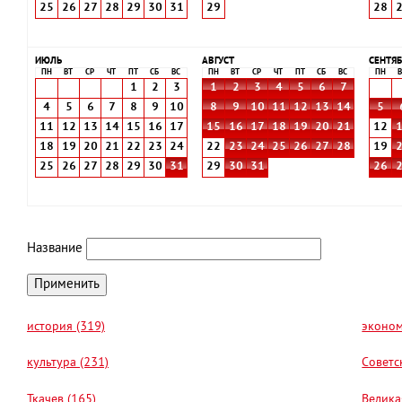
25
26
27
28
29
30
31
29
28
ИЮЛЬ
АВГУСТ
СЕНТЯБ
ПН
ВТ
СР
ЧТ
ПТ
СБ
ВС
ПН
ВТ
СР
ЧТ
ПТ
СБ
ВС
ПН
В
1
2
3
1
2
3
4
5
6
7
4
5
6
7
8
9
10
8
9
10
11
12
13
14
5
11
12
13
14
15
16
17
15
16
17
18
19
20
21
12
18
19
20
21
22
23
24
22
23
24
25
26
27
28
19
25
26
27
28
29
30
31
29
30
31
26
Название
история (319)
эконом
культура (231)
Советс
Ткачев (165)
Велика