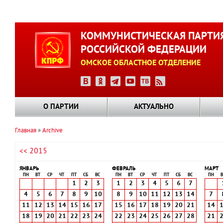
Перейти
к
КОММУНИСТИЧЕСКАЯ ПАРТИ
основному
РОССИЙСКОЙ ФЕДЕРАЦИИ
содержанию
ОМСКОЕ ОБЛАСТНОЕ ОТДЕЛЕНИЕ
О ПАРТИИ
АКТУАЛЬНО
Главная
Archive
Строка
<< 2015
навигации
ЯНВАРЬ
ФЕВРАЛЬ
МАРТ
ПН
ВТ
СР
ЧТ
ПТ
СБ
ВС
ПН
ВТ
СР
ЧТ
ПТ
СБ
ВС
ПН
В
1
2
3
1
2
3
4
5
6
7
4
5
6
7
8
9
10
8
9
10
11
12
13
14
7
11
12
13
14
15
16
17
15
16
17
18
19
20
21
14
18
19
20
21
22
23
24
22
23
24
25
26
27
28
21