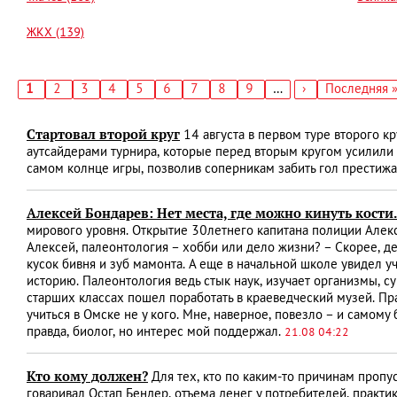
ЖКХ (139)
Текущая
1
Страница
2
Страница
3
Страница
4
Страница
5
Страница
6
Страница
7
Страница
8
Страница
9
…
Следующая
›
Последняя
Последняя 
страница
страница
страница
Нумерация
страниц
Стартовал второй круг
14 августа в первом туре второго к
аутсайдерами турнира, которые перед вторым кругом усилили с
самом колнце игры, позволив соперникам забить гол престижа. 
Алексей Бондарев: Нет места, где можно кинуть кост
мирового уровня. Открытие 30­летнего капитана полиции Алек
Алексей, палеонтология – хобби или дело жизни? – Скорее, де
кусок бивня и зуб мамонта. А еще в начальной школе увидел у
историю. Палеонтология ведь стык наук, изучает организмы, 
старших классах пошел поработать в краеведческий музей. Пр
учиться в Омске не у кого. Мне, наверное, повезло – и самом
правда, биолог, но интерес мой поддержал.
21.08 04:22
Кто кому должен?
Для тех, кто по каким-то причинам пропу
говаривал Остап Бендер, отъема денег у потребителей, прак