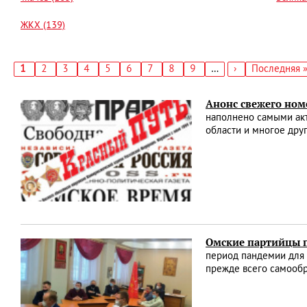
ЖКХ (139)
Текущая
1
Страница
2
Страница
3
Страница
4
Страница
5
Страница
6
Страница
7
Страница
8
Страница
9
…
Следующая
›
Последняя
Последняя 
страница
страница
страница
Нумерация
страниц
Анонс свежего ном
наполнено самыми акт
области и многое дру
Омские партийцы п
период пандемии для 
прежде всего самооб