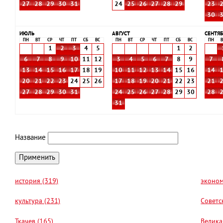
27
28
29
30
31
24
25
26
27
28
29
23
30
ИЮЛЬ
АВГУСТ
СЕНТЯБ
ПН
ВТ
СР
ЧТ
ПТ
СБ
ВС
ПН
ВТ
СР
ЧТ
ПТ
СБ
ВС
ПН
В
1
2
3
4
5
1
2
6
7
8
9
10
11
12
3
4
5
6
7
8
9
7
13
14
15
16
17
18
19
10
11
12
13
14
15
16
14
20
21
22
23
24
25
26
17
18
19
20
21
22
23
21
27
28
29
30
31
24
25
26
27
28
29
30
28
31
Название
история (319)
эконом
культура (231)
Советс
Ткачев (165)
Велика