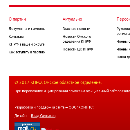
О партии
Актуально
Персо
Документы и символы
Главные новости
Руковод
региона
Контакты
Новости Омского
отделения КПРФ
Члены 
КПРФ в вашем округе
Новости ЦК КПРФ
Члены 
Как вступить в партию
Наши д
© 2017 КПРФ. Омское областное отделение.
При перепечатке и цитировании ссылка на официальный сайт обязате
Разработка и поддержка сайта —
ООО "КОИНТС"
.
Дизайн —
Влад Салтыков
.