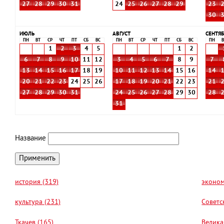
27
28
29
30
31
24
25
26
27
28
29
23
30
ИЮЛЬ
АВГУСТ
СЕНТЯБ
ПН
ВТ
СР
ЧТ
ПТ
СБ
ВС
ПН
ВТ
СР
ЧТ
ПТ
СБ
ВС
ПН
В
1
2
3
4
5
1
2
6
7
8
9
10
11
12
3
4
5
6
7
8
9
7
13
14
15
16
17
18
19
10
11
12
13
14
15
16
14
20
21
22
23
24
25
26
17
18
19
20
21
22
23
21
27
28
29
30
31
24
25
26
27
28
29
30
28
31
Название
история (319)
эконом
культура (231)
Советс
Ткачев (165)
Велика