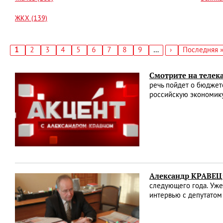
ЖКХ (139)
Текущая
1
Страница
2
Страница
3
Страница
4
Страница
5
Страница
6
Страница
7
Страница
8
Страница
9
…
Следующая
›
Последняя
Последняя 
страница
страница
страница
Нумерация
страниц
Смотрите на теле
речь пойдет о бюджете
российскую экономик
Александр КРАВЕЦ:
следующего года. Уже 
интервью с депутато