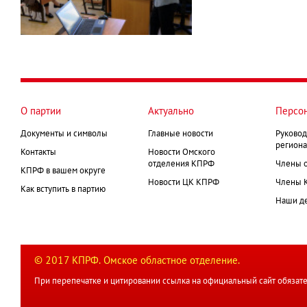
О партии
Актуально
Персо
Документы и символы
Главные новости
Руковод
региона
Контакты
Новости Омского
отделения КПРФ
Члены 
КПРФ в вашем округе
Новости ЦК КПРФ
Члены 
Как вступить в партию
Наши д
© 2017 КПРФ. Омское областное отделение.
При перепечатке и цитировании ссылка на официальный сайт обязате