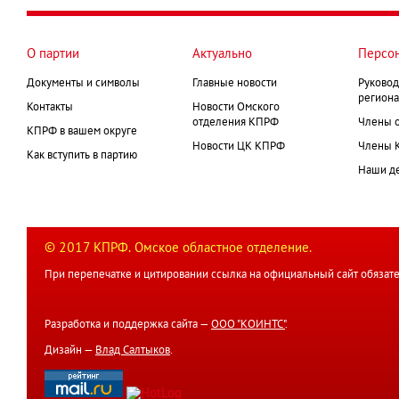
страниц
О партии
Актуально
Персо
Документы и символы
Главные новости
Руковод
региона
Контакты
Новости Омского
отделения КПРФ
Члены 
КПРФ в вашем округе
Новости ЦК КПРФ
Члены 
Как вступить в партию
Наши д
© 2017 КПРФ. Омское областное отделение.
При перепечатке и цитировании ссылка на официальный сайт обязате
Разработка и поддержка сайта —
ООО "КОИНТС"
.
Дизайн —
Влад Салтыков
.