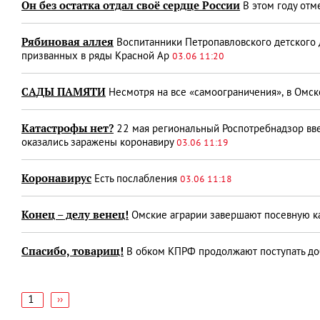
Он без остатка отдал своё сердце России
В этом году отм
Рябиновая аллея
Воспитанники Петропавловского детского д
призванных в ряды Красной Ар
03.06 11:20
САДЫ ПАМЯТИ
Несмотря на все «самоограничения», в Омск
Катастрофы нет?
22 мая региональный Роспотребнадзор ввел
оказались заражены коронавиру
03.06 11:19
Коронавирус
Есть послабления
03.06 11:18
Конец – делу венец!
Омские аграрии завершают посевную 
Спасибо, товарищ!
В обком КПРФ продолжают поступать д
1
Следующая
››
страница
Нумерация