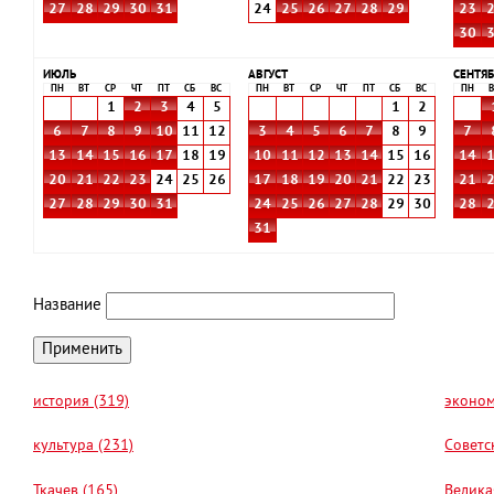
27
28
29
30
31
24
25
26
27
28
29
23
30
ИЮЛЬ
АВГУСТ
СЕНТЯБ
ПН
ВТ
СР
ЧТ
ПТ
СБ
ВС
ПН
ВТ
СР
ЧТ
ПТ
СБ
ВС
ПН
В
1
2
3
4
5
1
2
6
7
8
9
10
11
12
3
4
5
6
7
8
9
7
13
14
15
16
17
18
19
10
11
12
13
14
15
16
14
20
21
22
23
24
25
26
17
18
19
20
21
22
23
21
27
28
29
30
31
24
25
26
27
28
29
30
28
31
Название
история (319)
эконом
культура (231)
Советс
Ткачев (165)
Велика