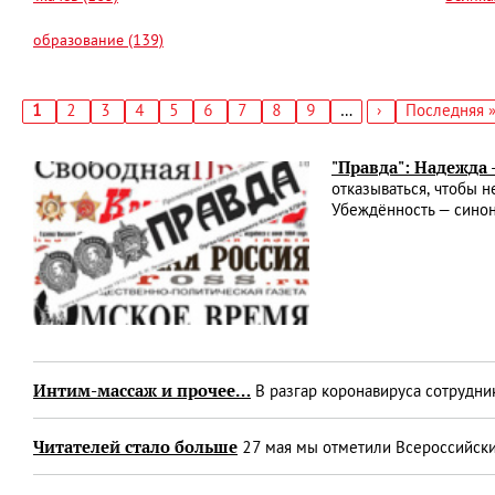
образование (139)
Текущая
1
Страница
2
Страница
3
Страница
4
Страница
5
Страница
6
Страница
7
Страница
8
Страница
9
…
Следующая
›
Последняя
Последняя 
страница
страница
страница
Нумерация
страниц
"Правда": Надежда
отказываться, чтобы 
Убеждённость — сино
Интим-массаж и прочее…
В разгар коронавируса сотрудни
Читателей стало больше
27 мая мы отметили Всероссийски