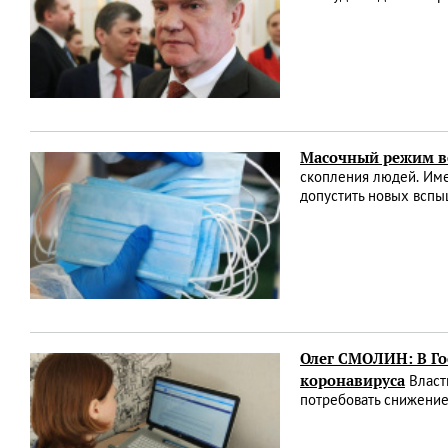
Масочный режим в
скопления людей. Име
допустить новых всп
Олег СМОЛИН: В Го
коронавируса
Власт
потребовать снижение