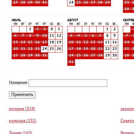
27
28
29
30
31
24
25
26
27
28
29
23
30
ИЮЛЬ
АВГУСТ
СЕНТЯБ
ПН
ВТ
СР
ЧТ
ПТ
СБ
ВС
ПН
ВТ
СР
ЧТ
ПТ
СБ
ВС
ПН
В
1
2
3
4
5
1
2
6
7
8
9
10
11
12
3
4
5
6
7
8
9
7
13
14
15
16
17
18
19
10
11
12
13
14
15
16
14
20
21
22
23
24
25
26
17
18
19
20
21
22
23
21
27
28
29
30
31
24
25
26
27
28
29
30
28
31
Название
история (319)
эконом
культура (231)
Советс
Ткачев (165)
Велика