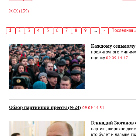
ЖКХ (139)
Текущая
1
Страница
2
Страница
3
Страница
4
Страница
5
Страница
6
Страница
7
Страница
8
Страница
9
…
Следующая
›
Последняя
Последняя 
страница
страница
страница
Нумерация
страниц
Каждому седьмому
прожиточного минимум
оценку
09.09 14:47
Обзор партийной прессы (№24)
09.09 14:31
Геннадий Зюганов 
партию, широкое движе
кто будет и дальше гр