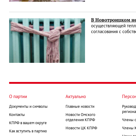
В Новотроицком не
осуществляющей тепло
согласования с собст
О партии
Актуально
Персо
Документы и символы
Главные новости
Руковод
региона
Контакты
Новости Омского
отделения КПРФ
Члены 
КПРФ в вашем округе
Новости ЦК КПРФ
Члены 
Как вступить в партию