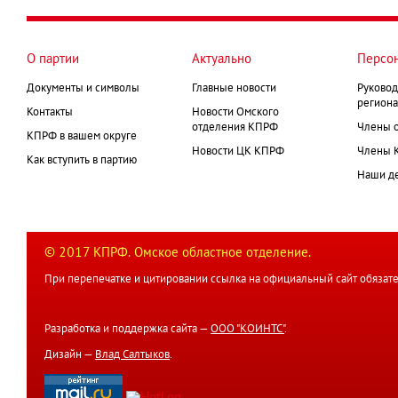
О партии
Актуально
Персо
Документы и символы
Главные новости
Руковод
региона
Контакты
Новости Омского
отделения КПРФ
Члены 
КПРФ в вашем округе
Новости ЦК КПРФ
Члены 
Как вступить в партию
Наши д
© 2017 КПРФ. Омское областное отделение.
При перепечатке и цитировании ссылка на официальный сайт обязате
Разработка и поддержка сайта —
ООО "КОИНТС"
.
Дизайн —
Влад Салтыков
.