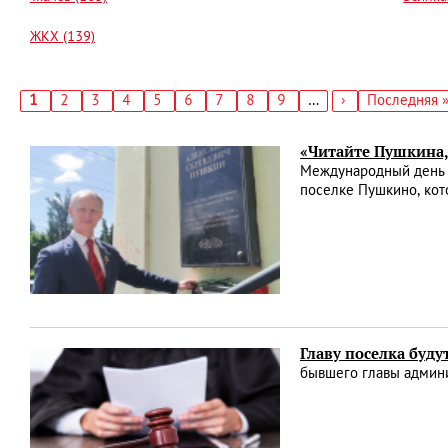
ЖКХ (139)
Текущая
1
Страница
2
Страница
3
Страница
4
Страница
5
Страница
6
Страница
7
Страница
8
Страница
9
…
Следующая
›
Последняя
Последняя 
страница
страница
страница
Нумерация
страниц
«Читайте Пушкина,
Международный день р
поселке Пушкино, кот
Главу поселка буду
бывшего главы админи