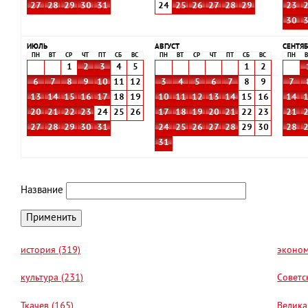
27
28
29
30
31
24
25
26
27
28
29
23
30
ИЮЛЬ
АВГУСТ
СЕНТЯБ
ПН
ВТ
СР
ЧТ
ПТ
СБ
ВС
ПН
ВТ
СР
ЧТ
ПТ
СБ
ВС
ПН
В
1
2
3
4
5
1
2
6
7
8
9
10
11
12
3
4
5
6
7
8
9
7
13
14
15
16
17
18
19
10
11
12
13
14
15
16
14
20
21
22
23
24
25
26
17
18
19
20
21
22
23
21
27
28
29
30
31
24
25
26
27
28
29
30
28
31
Название
история (319)
эконом
культура (231)
Советс
Ткачев (165)
Велика