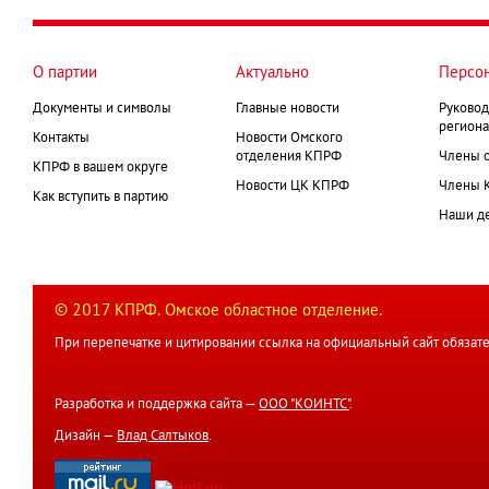
О партии
Актуально
Персо
Документы и символы
Главные новости
Руковод
региона
Контакты
Новости Омского
отделения КПРФ
Члены 
КПРФ в вашем округе
Новости ЦК КПРФ
Члены 
Как вступить в партию
Наши д
© 2017 КПРФ. Омское областное отделение.
При перепечатке и цитировании ссылка на официальный сайт обязате
Разработка и поддержка сайта —
ООО "КОИНТС"
.
Дизайн —
Влад Салтыков
.