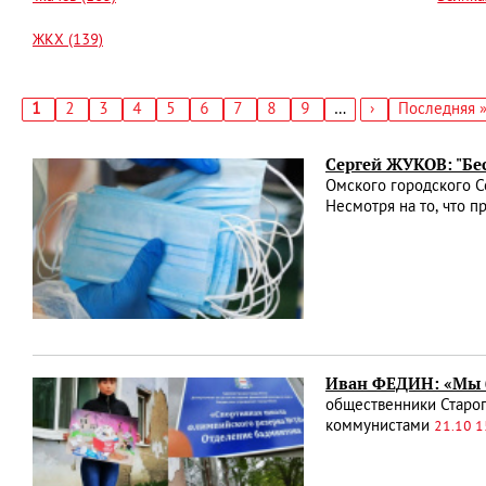
ЖКХ (139)
Текущая
1
Страница
2
Страница
3
Страница
4
Страница
5
Страница
6
Страница
7
Страница
8
Страница
9
…
Следующая
›
Последняя
Последняя 
страница
страница
страница
Нумерация
страниц
Сергей ЖУКОВ: "Бес
Омского городского С
Несмотря на то, что п
Иван ФЕДИН: «Мы б
общественники Старог
коммунистами
21.10 1