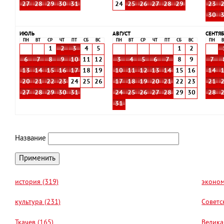
27
28
29
30
31
24
25
26
27
28
29
23
30
ИЮЛЬ
АВГУСТ
СЕНТЯБ
ПН
ВТ
СР
ЧТ
ПТ
СБ
ВС
ПН
ВТ
СР
ЧТ
ПТ
СБ
ВС
ПН
В
1
2
3
4
5
1
2
6
7
8
9
10
11
12
3
4
5
6
7
8
9
7
13
14
15
16
17
18
19
10
11
12
13
14
15
16
14
20
21
22
23
24
25
26
17
18
19
20
21
22
23
21
27
28
29
30
31
24
25
26
27
28
29
30
28
31
Название
история (319)
эконом
культура (231)
Советс
Ткачев (165)
Велика