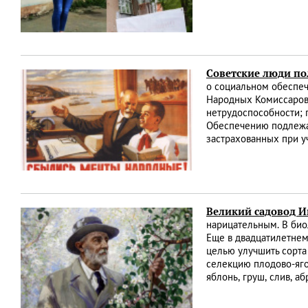
Советские люди по
о социальном обеспе
Народных Комиссаров 
нетрудоспособности; п
Обеспечению подлежа
застрахованных при 
Великий садовод 
нарицательным. В био
Еще в двадцатилетнем
целью улучшить сорта
селекцию плодово-яго
яблонь, груш, слив, а