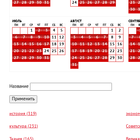
27
28
29
30
31
24
25
26
27
28
29
23
30
ИЮЛЬ
АВГУСТ
СЕНТЯБ
ПН
ВТ
СР
ЧТ
ПТ
СБ
ВС
ПН
ВТ
СР
ЧТ
ПТ
СБ
ВС
ПН
В
1
2
3
4
5
1
2
6
7
8
9
10
11
12
3
4
5
6
7
8
9
7
13
14
15
16
17
18
19
10
11
12
13
14
15
16
14
20
21
22
23
24
25
26
17
18
19
20
21
22
23
21
27
28
29
30
31
24
25
26
27
28
29
30
28
31
Название
история (319)
эконом
культура (231)
Советс
Ткачев (165)
Велика