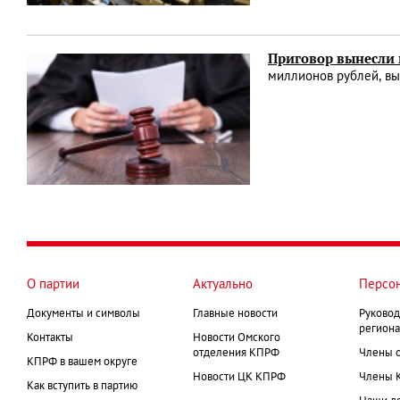
Приговор вынесли 
миллионов рублей, вы
О партии
Актуально
Персо
Документы и символы
Главные новости
Руковод
региона
Контакты
Новости Омского
отделения КПРФ
Члены 
КПРФ в вашем округе
Новости ЦК КПРФ
Члены 
Как вступить в партию