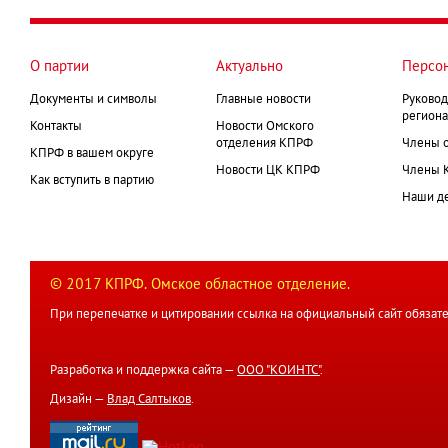
О партии
Актуально
Персо
Документы и символы
Главные новости
Руковод
региона
Контакты
Новости Омского
отделения КПРФ
Члены 
КПРФ в вашем округе
Новости ЦК КПРФ
Члены 
Как вступить в партию
Наши д
© 2017 КПРФ. Омское областное отделение.
При перепечатке и цитировании ссылка на официальный сайт обязате
Разработка и поддержка сайта —
ООО "КОИНТС"
.
Дизайн —
Влад Салтыков
.