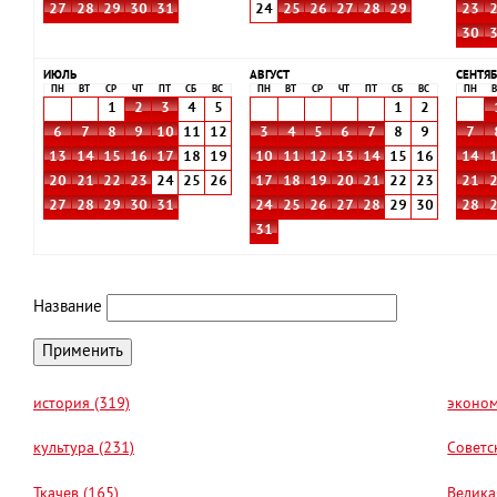
27
28
29
30
31
24
25
26
27
28
29
23
30
ИЮЛЬ
АВГУСТ
СЕНТЯБ
ПН
ВТ
СР
ЧТ
ПТ
СБ
ВС
ПН
ВТ
СР
ЧТ
ПТ
СБ
ВС
ПН
В
1
2
3
4
5
1
2
6
7
8
9
10
11
12
3
4
5
6
7
8
9
7
13
14
15
16
17
18
19
10
11
12
13
14
15
16
14
20
21
22
23
24
25
26
17
18
19
20
21
22
23
21
27
28
29
30
31
24
25
26
27
28
29
30
28
31
Название
история (319)
эконом
культура (231)
Советс
Ткачев (165)
Велика