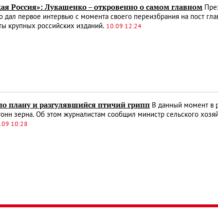
кая Россия»: Лукашенко – откровенно о самом главном
През
 дал первое интервью с момента своего переизбрания на пост гла
ты крупных российских изданий.
10.09 12:24
по плану и разгулявшийся птичий грипп
В данный момент в 
онн зерна. Об этом журналистам сообщил министр сельского хозя
.09 10:28