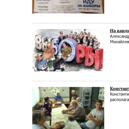
На канд
Александ
Михайловн
Констан
Константи
располага