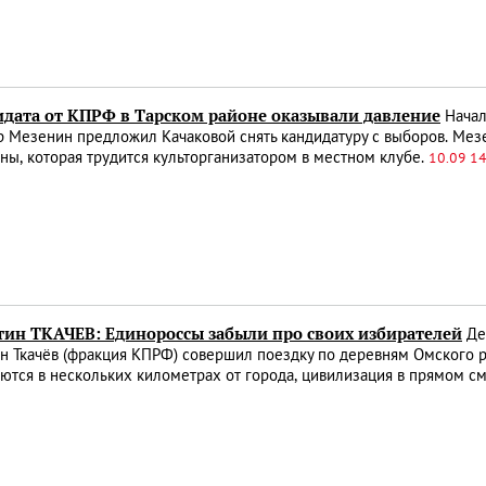
идата от КПРФ в Тарском районе оказывали давление
Начал
р Мезенин предложил Качаковой снять кандидатуру с выборов. Мез
ы, которая трудится культорганизатором в местном клубе.
10.09 1
тин ТКАЧЕВ: Единороссы забыли про своих избирателей
Де
н Ткачёв (фракция КПРФ) совершил поездку по деревням Омского р
ются в нескольких километрах от города, цивилизация в прямом с