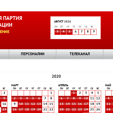
 ПАРТИЯ
АВГУСТ 2026
АЦИИ
ПН
ВТ
СР
ЧТ
ПТ
СБ
ВС
ЕНИЕ
3
4
5
6
7
8
9
ПЕРСОНАЛИИ
ТЕЛЕКАНАЛ
2020
МАРТ
АПРЕЛЬ
МАЙ
ВС
ПН
ВТ
СР
ЧТ
ПТ
СБ
ВС
ПН
ВТ
СР
ЧТ
ПТ
СБ
ВС
ПН
2
1
1
2
3
4
5
9
2
3
4
5
6
7
8
6
7
8
9
10
11
12
4
5
16
9
10
11
12
13
14
15
13
14
15
16
17
18
19
11
2
23
16
17
18
19
20
21
22
20
21
22
23
24
25
26
18