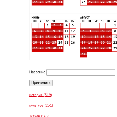
27
28
29
30
31
24
25
26
27
28
2
ИЮЛЬ
АВГУСТ
ПН
ВТ
СР
ЧТ
ПТ
СБ
ВС
ПН
ВТ
СР
ЧТ
ПТ
СБ
1
2
3
4
5
1
6
7
8
9
10
11
12
3
4
5
6
7
8
13
14
15
16
17
18
19
10
11
12
13
14
1
20
21
22
23
24
25
26
17
18
19
20
21
2
27
28
29
30
31
24
25
26
27
28
2
31
Название
история (319)
культура (231)
Ткачев (165)