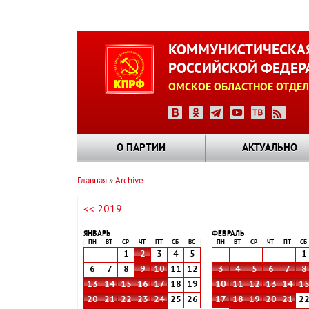
Перейти
к
КОММУНИСТИЧЕСКАЯ
основному
РОССИЙСКОЙ ФЕДЕР
содержанию
ОМСКОЕ ОБЛАСТНОЕ ОТДЕЛ
О ПАРТИИ
АКТУАЛЬНО
Главная
Archive
Строка
<< 2019
навигации
ЯНВАРЬ
ФЕВРАЛЬ
ПН
ВТ
СР
ЧТ
ПТ
СБ
ВС
ПН
ВТ
СР
ЧТ
ПТ
СБ
1
2
3
4
5
1
6
7
8
9
10
11
12
3
4
5
6
7
8
13
14
15
16
17
18
19
10
11
12
13
14
1
20
21
22
23
24
25
26
17
18
19
20
21
2