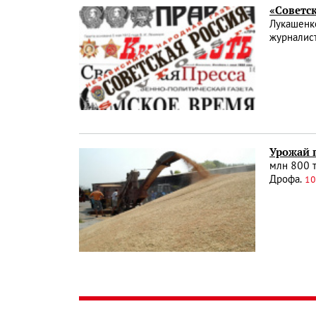
«Советс
Лукашенко
журналис
Урожай 
млн 800 т
Дрофа.
10