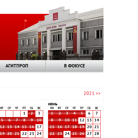
АГИТПРОП
В ФОКУСЕ
2021 >>
ИЮНЬ
ВТ
СР
ЧТ
ПТ
СБ
ВС
ПН
ВТ
СР
ЧТ
ПТ
СБ
ВС
1
2
3
1
2
3
4
5
6
7
5
6
7
8
9
10
8
9
10
11
12
13
14
12
13
14
15
16
17
15
16
17
18
19
20
21
19
20
21
22
23
24
22
23
24
25
26
27
28