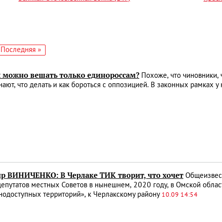
едующая
Последняя
Последняя »
аница
страница
 можно вешать только единороссам?
Похоже, что чиновники, 
нают, что делать и как бороться с оппозицией. В законных рамках у
р ВИНИЧЕНКО: В Черлаке ТИК творит, что хочет
Общеизвест
епутатов местных Советов в нынешнем, 2020 году, в Омской облас
нодоступных территорий», к Черлакскому району
10.09 14:54