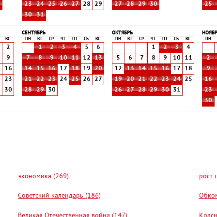
9
23
24
25
26
27
28
29
27
28
29
30
25
30
31
СЕНТЯБРЬ
ОКТЯБРЬ
НОЯБ
ВС
ПН
ВТ
СР
ЧТ
ПТ
СБ
ВС
ПН
ВТ
СР
ЧТ
ПТ
СБ
ВС
ПН
2
1
2
3
4
5
6
1
2
3
4
9
7
8
9
10
11
12
13
5
6
7
8
9
10
11
2
5
16
14
15
16
17
18
19
20
12
13
14
15
16
17
18
9
2
23
21
22
23
24
25
26
27
19
20
21
22
23
24
25
16
9
30
28
29
30
26
27
28
29
30
31
23
30
экономика (269)
рост 
Советский календарь (186)
Обком
Великая Отечественная война (147)
Красн