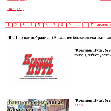
ЖКХ (139)
Текущая
1
Страница
2
Страница
3
Страница
4
Страница
5
Страница
6
Страница
7
Страница
8
Страница
9
…
Следующая
›
Последняя
Последняя 
страница
страница
страница
Нумерация
страниц
ЧП. И до нас добрались!?
Вражеские беспилотники атаковал
"Красный Путь", №2
взносы, гибнет урожа
"Красный Путь", №2
13:15