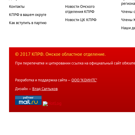
региона
Контакты
Новости Омского
отделения КПРФ
Члены 
КПРФ в вашем округе
Новости ЦК КПРФ
Члены 
Как вступить в партию
Наши д
© 2017 КПРФ. Омское областное отделение.
При перепечатке и цитировании ссылка на официальный сайт обязате
Разработка и поддержка сайта —
ООО "КОИНТС"
.
Дизайн —
Влад Салтыков
.