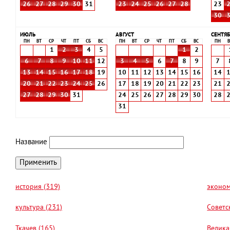
26
27
28
29
30
31
23
24
25
26
27
28
23
30
ИЮЛЬ
АВГУСТ
СЕНТЯБ
ПН
ВТ
СР
ЧТ
ПТ
СБ
ВС
ПН
ВТ
СР
ЧТ
ПТ
СБ
ВС
ПН
В
1
2
3
4
5
1
2
6
7
8
9
10
11
12
3
4
5
6
7
8
9
7
13
14
15
16
17
18
19
10
11
12
13
14
15
16
14
20
21
22
23
24
25
26
17
18
19
20
21
22
23
21
27
28
29
30
31
24
25
26
27
28
29
30
28
31
Название
история (319)
эконом
культура (231)
Советс
Ткачев (165)
Велика