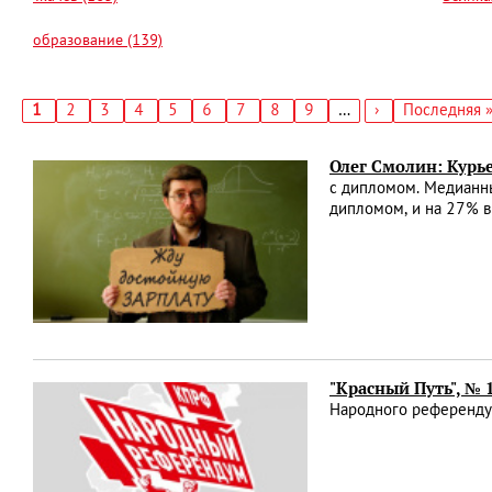
образование (139)
Текущая
1
Страница
2
Страница
3
Страница
4
Страница
5
Страница
6
Страница
7
Страница
8
Страница
9
…
Следующая
›
Последняя
Последняя 
страница
страница
страница
Нумерация
страниц
Олег Смолин: Курь
с дипломом. Медианны
дипломом, и на 27% в
"Красный Путь", № 
Народного референду