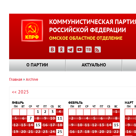
Перейти
к
КОММУНИСТИЧЕСКАЯ ПАРТИ
основному
РОССИЙСКОЙ ФЕДЕРАЦИИ
содержанию
ОМСКОЕ ОБЛАСТНОЕ ОТДЕЛЕНИЕ
О ПАРТИИ
АКТУАЛЬНО
Главная
Archive
Строка
<< 2025
навигации
ЯНВАРЬ
ФЕВРАЛЬ
МАРТ
ПН
ВТ
СР
ЧТ
ПТ
СБ
ВС
ПН
ВТ
СР
ЧТ
ПТ
СБ
ВС
ПН
В
1
2
3
4
1
5
6
7
8
9
10
11
2
3
4
5
6
7
8
2
12
13
14
15
16
17
18
9
10
11
12
13
14
15
9
19
20
21
22
23
24
25
16
17
18
19
20
21
22
16