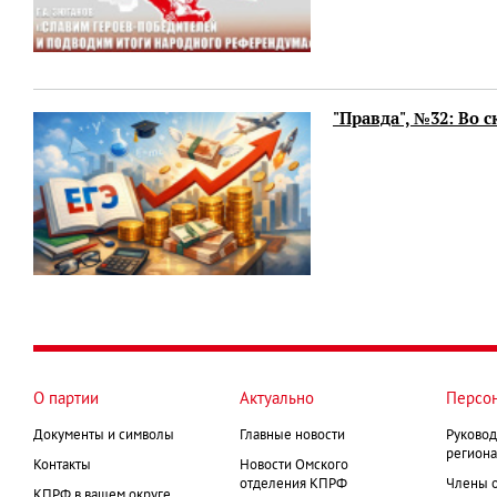
"Правда", №32: Во 
О партии
Актуально
Персо
Документы и символы
Главные новости
Руковод
региона
Контакты
Новости Омского
отделения КПРФ
Члены 
КПРФ в вашем округе