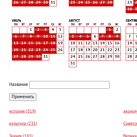
26
27
28
29
30
31
23
24
25
26
27
28
23
30
ИЮЛЬ
АВГУСТ
СЕНТЯБ
ПН
ВТ
СР
ЧТ
ПТ
СБ
ВС
ПН
ВТ
СР
ЧТ
ПТ
СБ
ВС
ПН
В
1
2
3
4
5
1
2
6
7
8
9
10
11
12
3
4
5
6
7
8
9
7
13
14
15
16
17
18
19
10
11
12
13
14
15
16
14
20
21
22
23
24
25
26
17
18
19
20
21
22
23
21
27
28
29
30
31
24
25
26
27
28
29
30
28
31
Название
история (319)
эконом
культура (231)
Советс
Ткачев (165)
Велика