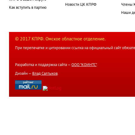
Новости ЦК КПРФ
Члены 
Как вступить в партию
Наши д
© 2017 КПРФ. Омское областное отделение.
При перепечатке и цитировании ссылка на официальный сайт обязате
Разработка и поддержка сайта —
ООО "КОИНТС"
.
Дизайн —
Влад Салтыков
.