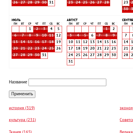
26
27
28
29
30
31
23
24
25
26
27
28
23
30
ИЮЛЬ
АВГУСТ
СЕНТЯБ
ПН
ВТ
СР
ЧТ
ПТ
СБ
ВС
ПН
ВТ
СР
ЧТ
ПТ
СБ
ВС
ПН
В
1
2
3
4
5
1
2
6
7
8
9
10
11
12
3
4
5
6
7
8
9
7
13
14
15
16
17
18
19
10
11
12
13
14
15
16
14
20
21
22
23
24
25
26
17
18
19
20
21
22
23
21
27
28
29
30
31
24
25
26
27
28
29
30
28
31
Название
история (319)
эконом
культура (231)
Советс
Ткачев (165)
Велика