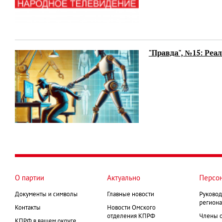
"Правда", №15: Реа
О партии
Актуально
Персо
Документы и символы
Главные новости
Руковод
региона
Контакты
Новости Омского
отделения КПРФ
Члены 
КПРФ в вашем округе