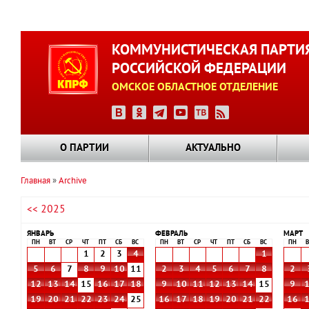
Перейти
к
КОММУНИСТИЧЕСКАЯ ПАРТИ
основному
РОССИЙСКОЙ ФЕДЕРАЦИИ
содержанию
ОМСКОЕ ОБЛАСТНОЕ ОТДЕЛЕНИЕ
О ПАРТИИ
АКТУАЛЬНО
Главная
Archive
Строка
<< 2025
навигации
ЯНВАРЬ
ФЕВРАЛЬ
МАРТ
ПН
ВТ
СР
ЧТ
ПТ
СБ
ВС
ПН
ВТ
СР
ЧТ
ПТ
СБ
ВС
ПН
В
1
2
3
4
1
5
6
7
8
9
10
11
2
3
4
5
6
7
8
2
12
13
14
15
16
17
18
9
10
11
12
13
14
15
9
19
20
21
22
23
24
25
16
17
18
19
20
21
22
16