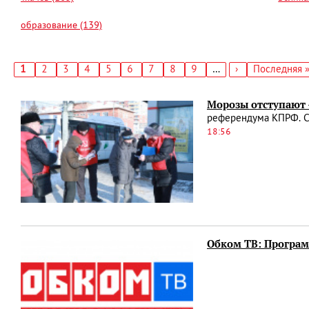
образование (139)
Текущая
1
Страница
2
Страница
3
Страница
4
Страница
5
Страница
6
Страница
7
Страница
8
Страница
9
…
Следующая
›
Последняя
Последняя 
страница
страница
страница
Нумерация
страниц
Морозы отступают 
референдума КПРФ. Се
18:56
Обком ТВ: Программ