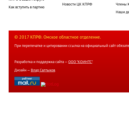
Новости ЦК КПРФ
Члены 
Как вступить в партию
Наши д
© 2017 КПРФ. Омское областное отделение.
При перепечатке и цитировании ссылка на официальный сайт обязате
Разработка и поддержка сайта —
ООО "КОИНТС"
.
Дизайн —
Влад Салтыков
.