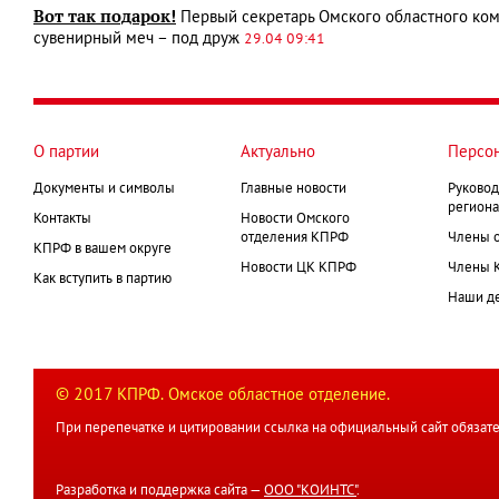
Вот так подарок!
Первый секретарь Омского областного ко
сувенирный меч – под друж
29.04 09:41
О партии
Актуально
Персо
Документы и символы
Главные новости
Руковод
региона
Контакты
Новости Омского
отделения КПРФ
Члены 
КПРФ в вашем округе
Новости ЦК КПРФ
Члены 
Как вступить в партию
Наши д
© 2017 КПРФ. Омское областное отделение.
При перепечатке и цитировании ссылка на официальный сайт обязате
Разработка и поддержка сайта —
ООО "КОИНТС"
.