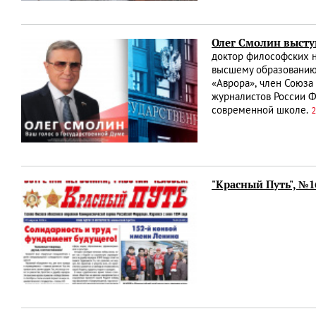
Олег Смолин высту
доктор философских н
высшему образованию
«Аврора», член Союза
журналистов России Ф
современной школе.
2
"Красный Путь", №1