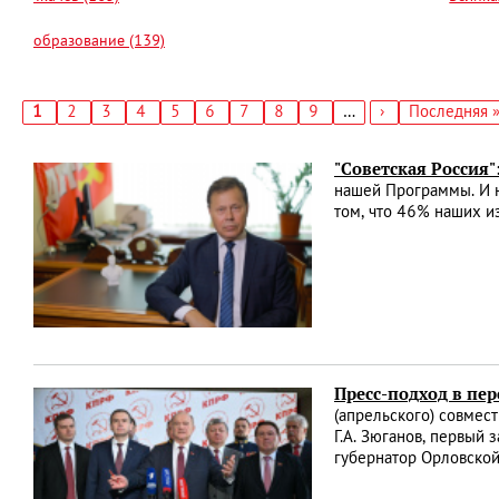
образование (139)
Текущая
1
Страница
2
Страница
3
Страница
4
Страница
5
Страница
6
Страница
7
Страница
8
Страница
9
…
Следующая
›
Последняя
Последняя 
страница
страница
страница
Нумерация
страниц
"Советская Россия"
нашей Программы. И н
том, что 46% наших и
Пресс-подход в пе
(апрельского) совмес
Г.А. Зюганов, первый
губернатор Орловской 