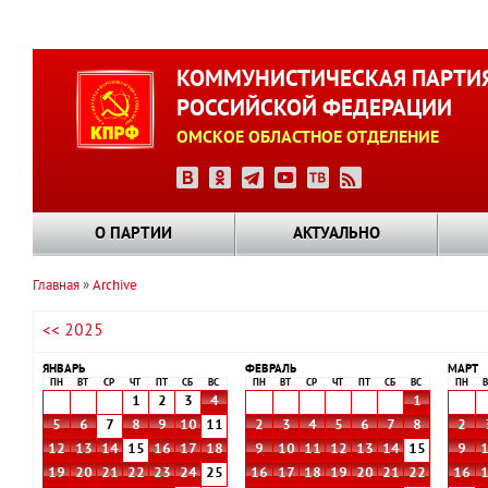
Перейти
к
КОММУНИСТИЧЕСКАЯ ПАРТИ
основному
РОССИЙСКОЙ ФЕДЕРАЦИИ
содержанию
ОМСКОЕ ОБЛАСТНОЕ ОТДЕЛЕНИЕ
О ПАРТИИ
АКТУАЛЬНО
Главная
Archive
Строка
<< 2025
навигации
ЯНВАРЬ
ФЕВРАЛЬ
МАРТ
ПН
ВТ
СР
ЧТ
ПТ
СБ
ВС
ПН
ВТ
СР
ЧТ
ПТ
СБ
ВС
ПН
В
1
2
3
4
1
5
6
7
8
9
10
11
2
3
4
5
6
7
8
2
12
13
14
15
16
17
18
9
10
11
12
13
14
15
9
19
20
21
22
23
24
25
16
17
18
19
20
21
22
16