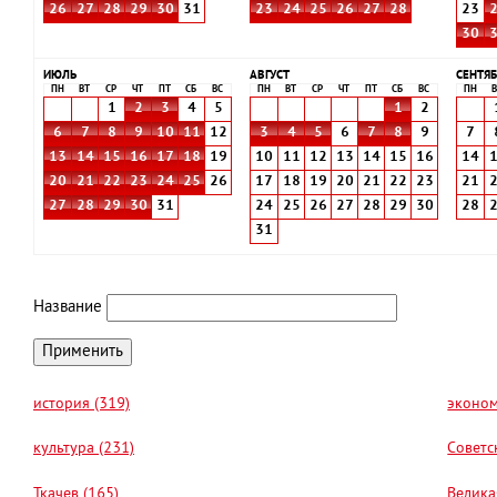
26
27
28
29
30
31
23
24
25
26
27
28
23
30
ИЮЛЬ
АВГУСТ
СЕНТЯБ
ПН
ВТ
СР
ЧТ
ПТ
СБ
ВС
ПН
ВТ
СР
ЧТ
ПТ
СБ
ВС
ПН
В
1
2
3
4
5
1
2
6
7
8
9
10
11
12
3
4
5
6
7
8
9
7
13
14
15
16
17
18
19
10
11
12
13
14
15
16
14
20
21
22
23
24
25
26
17
18
19
20
21
22
23
21
27
28
29
30
31
24
25
26
27
28
29
30
28
31
Название
история (319)
эконом
культура (231)
Советс
Ткачев (165)
Велика