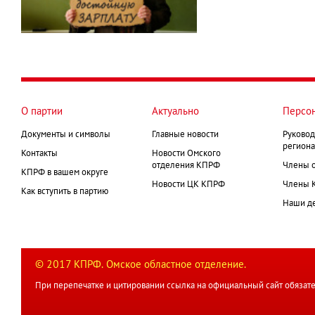
О партии
Актуально
Персо
Документы и символы
Главные новости
Руковод
региона
Контакты
Новости Омского
отделения КПРФ
Члены 
КПРФ в вашем округе
Новости ЦК КПРФ
Члены 
Как вступить в партию
Наши д
© 2017 КПРФ. Омское областное отделение.
При перепечатке и цитировании ссылка на официальный сайт обязате