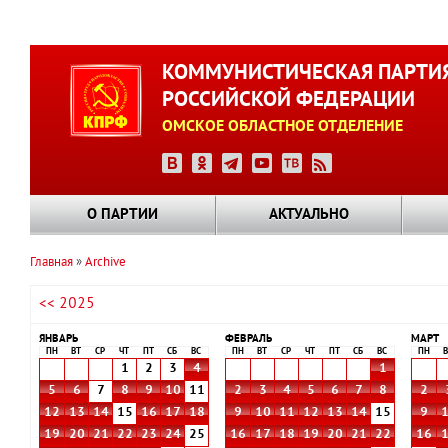
Перейти
к
КОММУНИСТИЧЕСКАЯ ПАРТИ
основному
РОССИЙСКОЙ ФЕДЕРАЦИИ
содержанию
ОМСКОЕ ОБЛАСТНОЕ ОТДЕЛЕНИЕ
О ПАРТИИ
АКТУАЛЬНО
Главная
Archive
Строка
<< 2025
навигации
ЯНВАРЬ
ФЕВРАЛЬ
МАРТ
ПН
ВТ
СР
ЧТ
ПТ
СБ
ВС
ПН
ВТ
СР
ЧТ
ПТ
СБ
ВС
ПН
В
1
2
3
4
1
5
6
7
8
9
10
11
2
3
4
5
6
7
8
2
12
13
14
15
16
17
18
9
10
11
12
13
14
15
9
19
20
21
22
23
24
25
16
17
18
19
20
21
22
16