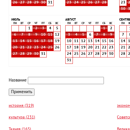
26
27
28
29
30
31
23
24
25
26
27
28
23
30
ИЮЛЬ
АВГУСТ
СЕНТЯБ
ПН
ВТ
СР
ЧТ
ПТ
СБ
ВС
ПН
ВТ
СР
ЧТ
ПТ
СБ
ВС
ПН
В
1
2
3
4
5
1
2
6
7
8
9
10
11
12
3
4
5
6
7
8
9
7
13
14
15
16
17
18
19
10
11
12
13
14
15
16
14
20
21
22
23
24
25
26
17
18
19
20
21
22
23
21
27
28
29
30
31
24
25
26
27
28
29
30
28
31
Название
история (319)
эконом
культура (231)
Советс
Ткачев (165)
Велика